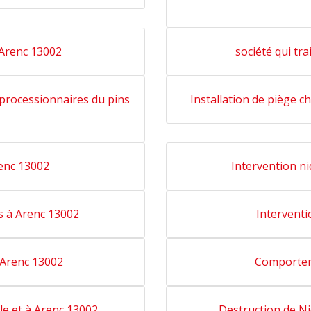
 Arenc 13002
société qui tra
s processionnaires du pins
Installation de piège c
enc 13002
Intervention ni
s à Arenc 13002
Interventi
 Arenc 13002
Comportem
le et à Arenc 13002
Destruction de N