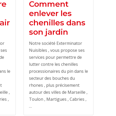
re
Comment
enlever les
air
chenilles dans
son jardin
tor
Notre société Exterminator
 ses
Nuisibles , vous propose ses
 de
services pour permettre de
s
lutter contre les chenilles
ans le
processionaires du pin dans le
secteur des bouches du
t
rhones , plus précisement
ille ,
autour des villes de Marseille ,
ies ,
Toulon , Martigues , Cabries ,
…