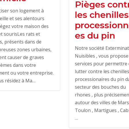
Pièges cont
iser son logement à
les chenilles
ille et ses alentours
processionn
tégez votre maison des
es du pin
et sourisLes rats et
s, présents dans de
Notre société Extermina
reuses zones urbaines,
Nuisibles , vous propose
ent causer de graves
services pour permettre
lèmes dans votre
lutter contre les chenille
ent ou votre entreprise.
processionaires du pin d
us résidez à Ma…
secteur des bouches du
rhones , plus précisemen
autour des villes de Marse
Toulon , Martigues , Cabr
…