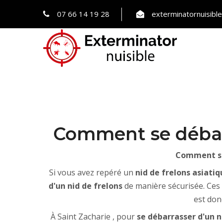
07 66 14 19 28
exterminatornuisib
Comment se débarr
Comment se 
Si vous avez repéré un
nid de frelons asiati
d'un nid de frelons
de manière sécurisée. Ces 
est don
À Saint Zacharie , pour
se débarrasser d'un n