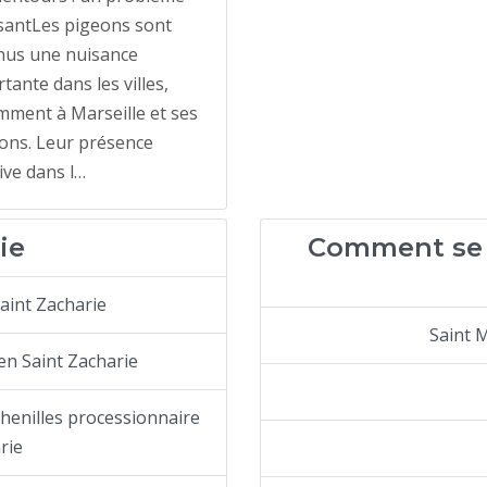
santLes pigeons sont
nus une nuisance
tante dans les villes,
ment à Marseille et ses
ons. Leur présence
ve dans l…
ie
Comment se d
aint Zacharie
Saint 
en Saint Zacharie
chenilles processionnaire
rie