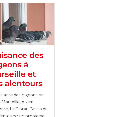
isance des
geons à
rseille et
s alentours
isance des pigeons en
 à Marseille, Aix en
nce, La Ciotat, Cassis et
lentours : un problème