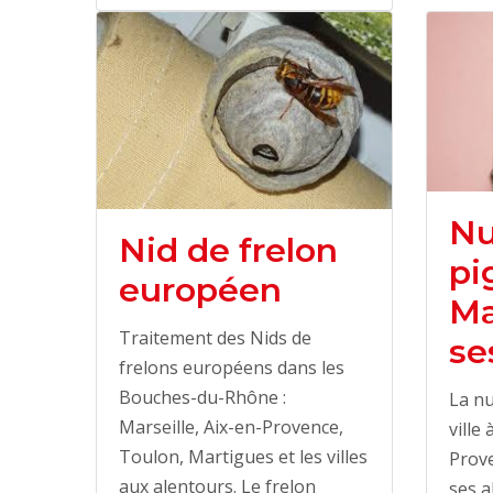
Nu
Nid de frelon
pi
européen
Ma
Traitement des Nids de
se
frelons européens dans les
Bouches-du-Rhône :
La nu
Marseille, Aix-en-Provence,
ville
Toulon, Martigues et les villes
Prove
aux alentours. Le frelon
ses a