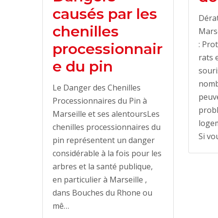
causés par les
Dérat
chenilles
Marse
: Pro
processionnair
rats 
e du pin
souri
nomb
Le Danger des Chenilles
peuv
Processionnaires du Pin à
prob
Marseille et ses alentoursLes
logem
chenilles processionnaires du
Si vo
pin représentent un danger
considérable à la fois pour les
arbres et la santé publique,
en particulier à Marseille ,
dans Bouches du Rhone ou
mê…