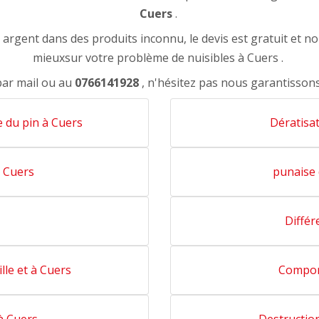
Cuers
.
rgent dans des produits inconnu, le devis est gratuit et n
mieuxsur votre problème de nuisibles à Cuers .
par mail ou au
0766141928
, n'hésitez pas nous garantisson
e du pin à Cuers
Dératisa
t Cuers
punaise 
Différ
lle et à Cuers
Compor