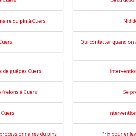
à Cuers
Destruction
nnaire du pin à Cuers
Nid d
Cuers
Qui contacter quand on a
ds de guêpes Cuers
Interventio
 frelons à Cuers
Se pr
 Cuers
Intervention
s processionnaires du pins
Prix pour enlev