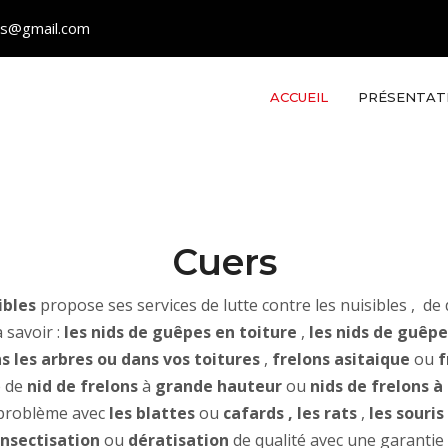
les@gmail.com
ACCUEIL
PRÉSENTAT
Cuers
ibles
propose ses services de lutte contre les nuisibles , de 
 savoir :
les nids de guêpes en toiture
,
les nids de guêpe
s les arbres ou dans vos toitures
,
frelons asitaique
ou
f
e de
nid de frelons
à
grande hauteur
ou
nids de frelons 
 problème avec
les blattes
ou
cafards
, les rats
,
les souris
nsectisation
ou
dératisation
de qualité avec une garantie