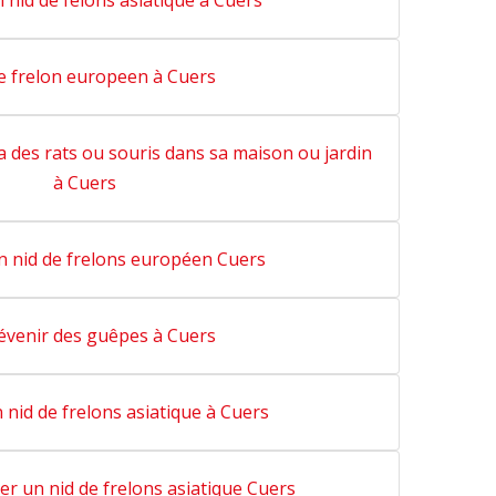
 nid de felons asiatique à Cuers
e frelon europeen à Cuers
 des rats ou souris dans sa maison ou jardin
à Cuers
n nid de frelons européen Cuers
évenir des guêpes à Cuers
 nid de frelons asiatique à Cuers
er un nid de frelons asiatique Cuers