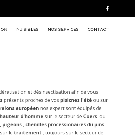
ION
NUISIBLES
NOS SERVICES
CONTACT
dératisation et désinsectisation afin de vous
s
présents proches de vos
pisicnes l'été
ou sur
relons européen
nos expert sont équipés de
à hauteur d'homme
sur le secteur de
Cuers
ou
,
pigeons
,
chenilles processionaires du pins
,
 sur le
traitement
, toujours sur le secteur de