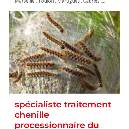
Marseille , Toulon , Martigues , Cabries ,…
spécialiste traitement
chenille
processionnaire du