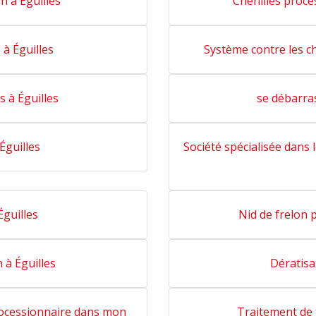
n à Éguilles
Chenilles proce
à Éguilles
Système contre les ch
s à Éguilles
se débarras
Éguilles
Société spécialisée dans 
Éguilles
Nid de frelon 
 à Éguilles
Dératisa
rocessionnaire dans mon
Traitement de 