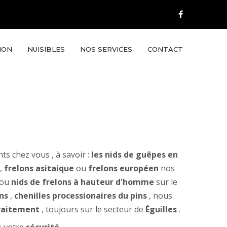
ION
NUISIBLES
NOS SERVICES
CONTACT
ts chez vous , à savoir :
les nids de guêpes en
,
frelons asitaique
ou
frelons européen
nos
ou
nids de frelons à hauteur d'homme
sur le
ns
,
chenilles processionaires du pins
, nous
raitement
, toujours sur le secteur de
Éguilles
.