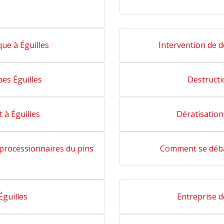
que à Éguilles
Intervention de dé
es Éguilles
Destructi
 à Éguilles
Dératisation
s processionnaires du pins
Comment se débar
Éguilles
Entreprise d