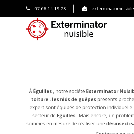
07 66 14 19 28
exterminatornuisib
À
Éguilles
, notre société
Exterminator Nuisi
toiture
,
les nids de guêpes
présents proch
expert sont équipés de protection individuelle
secteur de
Éguilles
. Mais encore, un problè
sommes en mesure de réaliser une
désinsectis