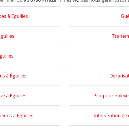
par mail ou au
0766141928
, n'hésitez pas nous garantisson
pes à Éguilles
Guê
guilles
Traiteme
guilles
ns à Éguilles
Dératisat
ue à Éguilles
Prix pour enleve
péens à Éguilles
Intervention de 