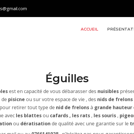
les@gmail.com
ACCUEIL
PRÉSENTAT
Éguilles
bles
est en capacité de vous débarasser des
nuisibles
présen
e de
pisicne
ou sur votre espace de vie , des
nids de frelons
 pour retirer tout type de
nid de frelons
à
grande hauteur
me avec
les blattes
ou
cafards
, les rats
,
les souris
,
pigeo
ation
ou
dératisation
de qualité avec une garantie sur le
t