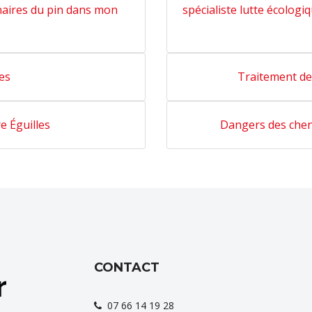
naires du pin dans mon
spécialiste lutte écologi
les
Traitement des
e Éguilles
Dangers des cheni
CONTACT
07 66 14 19 28