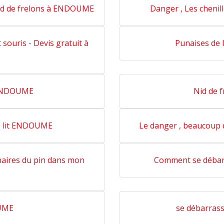
nid de frelons à ENDOUME
Danger , Les cheni
 souris - Devis gratuit à
Punaises de
à ENDOUME
Nid de 
de lit ENDOUME
Le danger , beaucoup
naires du pin dans mon
Comment se débar
OUME
se débarras