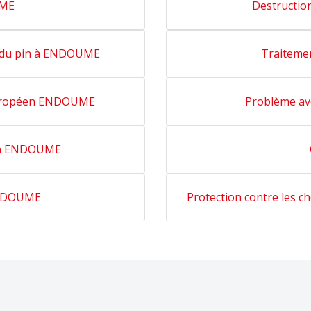
UME
Destructio
e du pin à ENDOUME
Traiteme
 européen ENDOUME
Problème av
s à ENDOUME
 ENDOUME
Protection contre les 