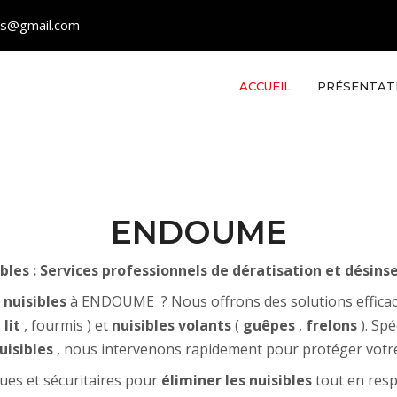
les@gmail.com
ACCUEIL
PRÉSENTAT
ENDOUME
ibles : Services professionnels de dératisation et dési
 nuisibles
à ENDOUME ? Nous offrons des solutions efficace
lit
, fourmis ) et
nuisibles volants
(
guêpes
,
frelons
). Sp
uisibles
, nous intervenons rapidement pour protéger votre 
ues et sécuritaires pour
éliminer les nuisibles
tout en res