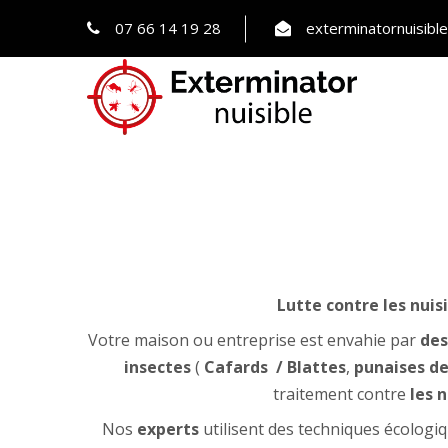
07 66 14 19 28
exterminatornuisib
Lutte contre les nuis
Votre maison ou entreprise est envahie par
des
insectes
(
Cafards
/ Blattes
,
punaises de 
traitement contre
les n
Nos
experts
utilisent des techniques écologiq