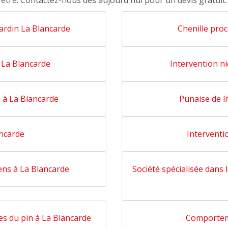
être. Contactez-nous dès aujourd'hui pour un devis gratuit.
ardin La Blancarde
Chenille proc
à La Blancarde
Intervention n
 à La Blancarde
Punaise de l
ancarde
Interventi
ens à La Blancarde
Société spécialisée dans 
es du pin à La Blancarde
Comportem