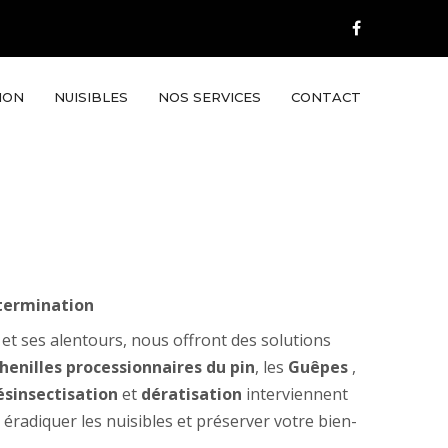
ION
NUISIBLES
NOS SERVICES
CONTACT
xtermination
et ses alentours, nous offront des solutions
henilles processionnaires du pin
, les
Guêpes
,
ésinsectisation
et
dératisation
interviennent
 éradiquer les nuisibles et préserver votre bien-