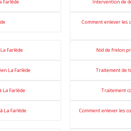
a Farlède
Intervention de dé
ède
Comment enlever les c
 La Farlède
Nid de frelon p
éen La Farlède
Traitement de t
à La Farlède
Traitement co
à La Farlède
Comment enlever les co