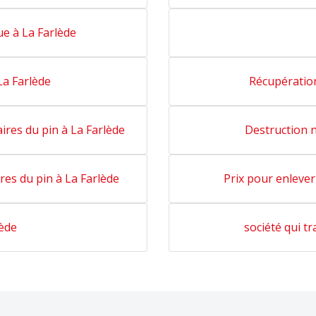
ue à La Farlède
La Farlède
Récupération
ires du pin à La Farlède
Destruction n
res du pin à La Farlède
Prix pour enlever
lède
société qui tr