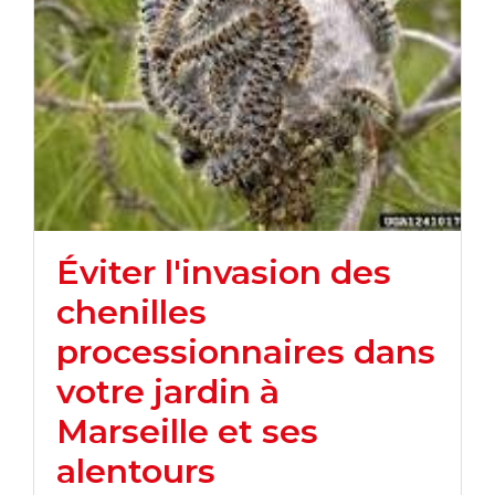
Éviter l'invasion des
chenilles
processionnaires dans
votre jardin à
Marseille et ses
alentours