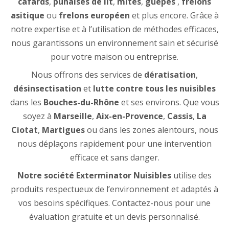
cafards
,
punaises de lit
,
mites
,
guêpes
,
frelons
asitique
ou
frelons européen
et plus encore. Grâce à
notre expertise et à l’utilisation de méthodes efficaces,
nous garantissons un environnement sain et sécurisé
pour votre maison ou entreprise.
Nous offrons des services de
dératisation
,
désinsectisation
et
lutte contre tous les nuisibles
dans les
Bouches-du-Rhône
et ses environs. Que vous
soyez à
Marseille
,
Aix-en-Provence
,
Cassis
,
La
Ciotat
,
Martigues
ou dans les zones alentours, nous
nous déplaçons rapidement pour une intervention
efficace et sans danger.
Notre société Exterminator Nuisibles
utilise des
produits respectueux de l’environnement et adaptés à
vos besoins spécifiques. Contactez-nous pour une
évaluation gratuite et un devis personnalisé.