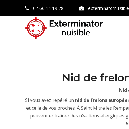
07 66 14 19 28
exterminatornuisib
Nid de frelo
Nid 
Si vous avez repéré un
nid de frelons europée
et celle de vos proches. À Saint Mitre les Rempa
peuvent entraîner des réactions allergiques gr
S