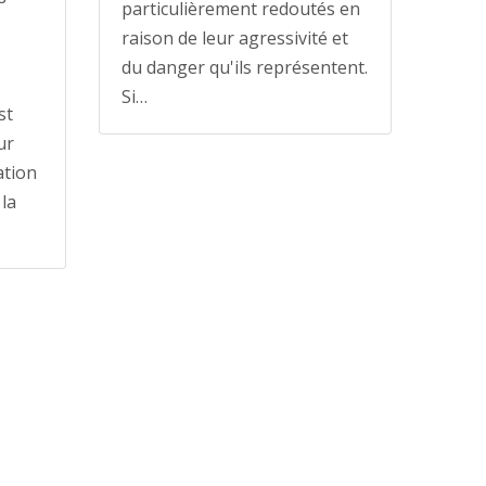
particulièrement redoutés en
raison de leur agressivité et
du danger qu'ils représentent.
Si…
st
ur
ation
la