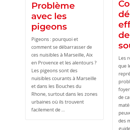
Co
Problème
dé
avec les
ef
pigeons
de
Pigeons : pourquoi et
so
comment se débarrasser de
ces nuisibles à Marseille, Aix
Les r
en Provence et les alentours ?
que l
Les pigeons sont des
repré
nuisibles courants à Marseille
prob
et dans les Bouches du
foyer
Rhone, surtout dans les zones
de ca
urbaines où ils trouvent
matér
facilement de …
peuv
des m
guid