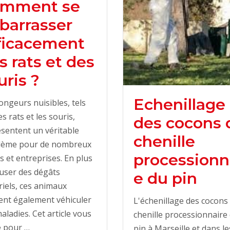
mment se
barrasser
ficacement
s rats et des
uris ?
Echenillage
ongeurs nuisibles, tels
es rats et les souris,
des cocons 
sentent un véritable
chenille
lème pour de nombreux
processionn
s et entreprises. En plus
user des dégâts
e du pin
iels, ces animaux
ent également véhiculer
L'échenillage des cocons
aladies. Cet article vous
chenille processionnaire
e pour …
pin à Marseille et dans le