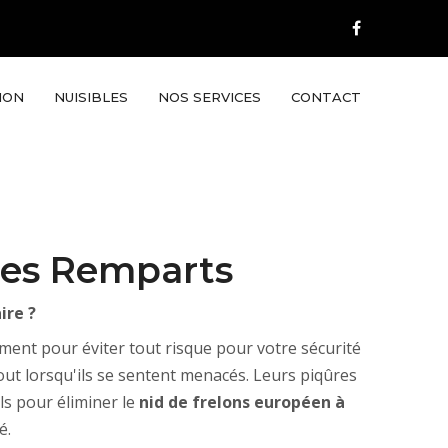
ION
NUISIBLES
NOS SERVICES
CONTACT
 les Remparts
ire ?
dement pour éviter tout risque pour votre sécurité
out lorsqu'ils se sentent menacés. Leurs piqûres
ls pour éliminer le
nid de frelons européen à
é.