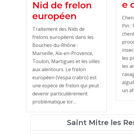
e 
Nid de frelon
européen
Cheni
Pin :
Traitement des Nids de
cheni
frelons européens dans les
proce
Bouches-du-Rhône :
insec
Marseille, Aix-en-Provence,
les p
Toulon, Martigues et les villes
les a
aux alentours. Le frelon
ravag
européen (Vespa crabro) est
aigui
une espèce de frelon qui peut
un af
devenir particulièrement
problématique lor…
Saint Mitre les R