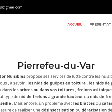
les@gmail.com
ACCUEIL
PRÉSENTAT
Pierrefeu-du-Var
or Nuisibles
propose ses services de lutte contre les nuisib
us , à savoir :
les nids de guêpes en toiture
,
les nids de
s dans les arbres ou dans vos toitures
,
frelons asitaique
out type de
nid de frelons
à
grande hauteur
ou
nids de fr
seille
. Mais encore, un problème avec
les blattes
ou
cafa
sure de réaliser une
désinsectisation
ou
dératisation
de