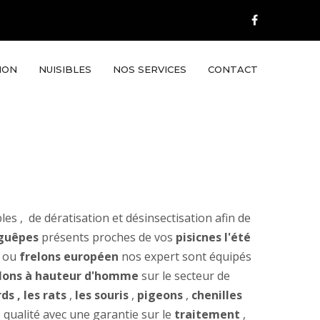
ION
NUISIBLES
NOS SERVICES
CONTACT
les , de dératisation et désinsectisation afin de
 guêpes
présents proches de vos
pisicnes l'été
ou
frelons européen
nos expert sont équipés
elons à hauteur d'homme
sur le secteur de
rds
, les rats
,
les souris
,
pigeons
,
chenilles
 qualité avec une garantie sur le
traitement
,