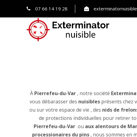
07 66 14 19 28
exterminatornuisib
À
Pierrefeu-du-Var
, notre société
Exterminat
vous débarasser des
nuisibles
présents chez vo
ou sur votre espace de vie , des
nids de frelon
de protections individuelles pour retirer t
Pierrefeu-du-Var
ou
aux alentours de Mar
processionaires du pins
, nous sommes en me