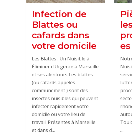
Pi
Infection de
le
Blattes ou
pr
cafards dans
es
votre domicile
Notre
Les Blattes : Un Nuisible à
Nuisi
Éliminer d’Urgence à Marseille
servi
et ses alentours Les blattes
lutte
(ou cafards appelés
proce
communément ) sont des
sect
insectes nuisibles qui peuvent
rhone
infecter rapidement votre
autou
domicile ou votre lieu de
Toulo
travail. Présentes à Marseille
…
et dans d…