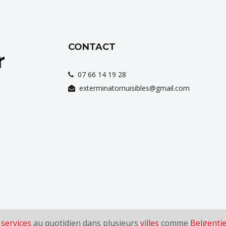
CONTACT
07 66 14 19 28
exterminatornuisibles@gmail.com
s
services
au quotidien dans plusieurs
villes
comme
Belgenti