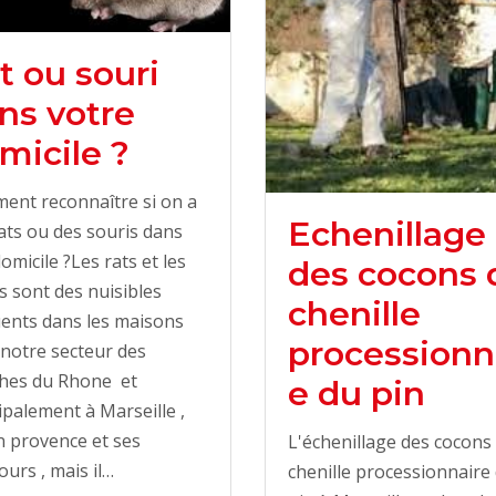
t ou souri
ns votre
micile ?
ent reconnaître si on a
Echenillage
ats ou des souris dans
omicile ?Les rats et les
des cocons 
s sont des nuisibles
chenille
ents dans les maisons
processionn
notre secteur des
hes du Rhone et
e du pin
ipalement à Marseille ,
n provence et ses
L'échenillage des cocons
ours , mais il…
chenille processionnaire