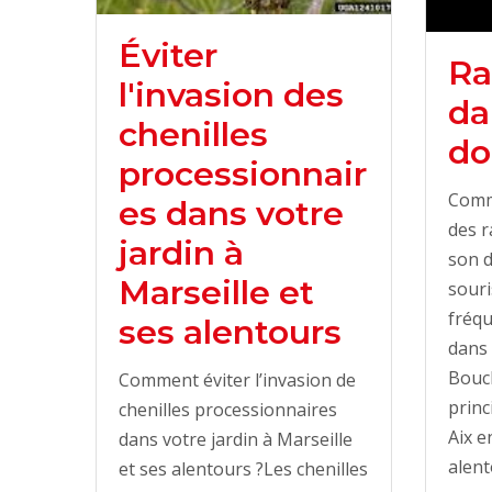
Éviter
Ra
l'invasion des
da
chenilles
do
processionnair
Comm
es dans votre
des r
jardin à
son d
Marseille et
souri
fréqu
ses alentours
dans 
Bouc
Comment éviter l’invasion de
princ
chenilles processionnaires
Aix e
dans votre jardin à Marseille
alent
et ses alentours ?Les chenilles