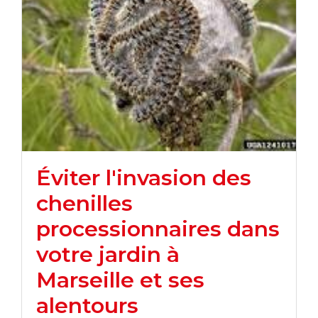
Éviter l'invasion des
chenilles
processionnaires dans
votre jardin à
Marseille et ses
alentours