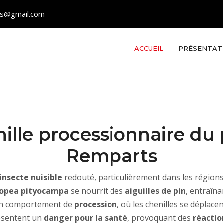
les@gmail.com
ACCUEIL
PRÉSENTAT
ille processionnaire du p
Remparts
insecte nuisible
redouté, particulièrement dans les régions
topea pityocampa
se nourrit des
aiguilles de pin
, entraîna
 son comportement de
procession
, où les chenilles se déplace
résentent un
danger pour la santé
, provoquant des
réactio