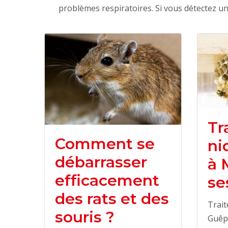
problèmes respiratoires. Si vous détectez u
Tr
Comment se
ni
débarrasser
à 
efficacement
se
des rats et des
Trait
souris ?
Guêpe