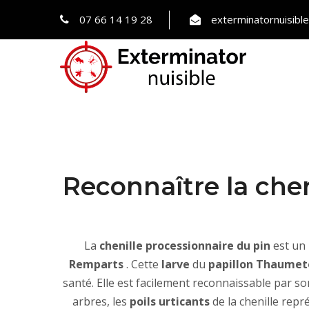
07 66 14 19 28
exterminatornuisib
Reconnaître la chen
La
chenille processionnaire du pin
est un
Remparts
. Cette
larve
du
papillon Thaume
santé. Elle est facilement reconnaissable par
arbres, les
poils urticants
de la chenille rep