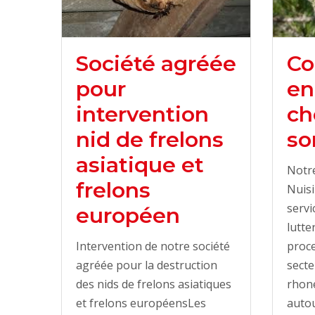
Société agréée
C
pour
en
intervention
ch
nid de frelons
so
asiatique et
Notre
frelons
Nuisi
servi
européen
lutte
Intervention de notre société
proce
agréée pour la destruction
sect
des nids de frelons asiatiques
rhone
et frelons européensLes
autou