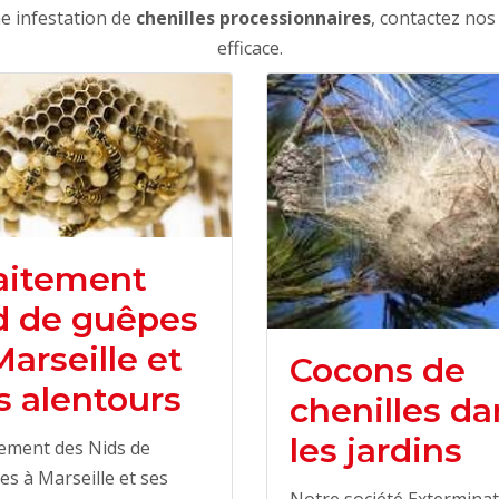
ne infestation de
chenilles processionnaires
, contactez nos
efficace.
aitement
d de guêpes
Marseille et
Cocons de
s alentours
chenilles da
les jardins
ement des Nids de
s à Marseille et ses