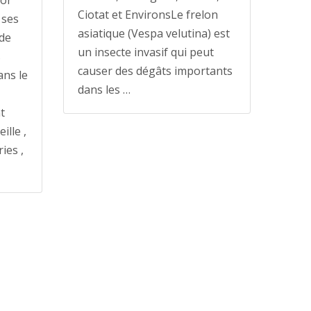
tor
Ciotat et EnvironsLe frelon
 ses
asiatique (Vespa velutina) est
 de
un insecte invasif qui peut
s
causer des dégâts importants
ans le
dans les …
t
ille ,
ies ,