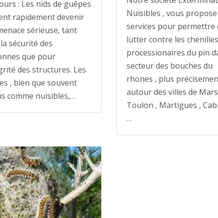
Notre société Extermina
ours : Les nids de guêpes
Nuisibles , vous propose
ent rapidement devenir
services pour permettre
enace sérieuse, tant
lutter contre les chenille
la sécurité des
processionaires du pin d
onnes que pour
secteur des bouches du
égrité des structures. Les
rhones , plus précisemen
s , bien que souvent
autour des villes de Marse
us comme nuisibles,…
Toulon , Martigues , Cabr
…