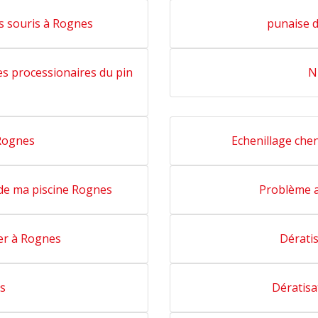
es souris à Rognes
punaise d
les processionaires du pin
N
 Rognes
Echenillage chen
de ma piscine Rognes
Problème a
er à Rognes
Dératis
s
Dératisa