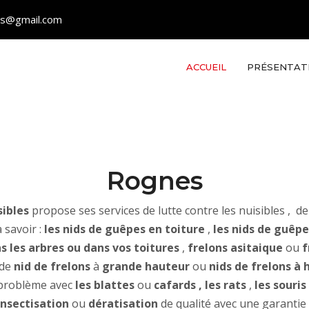
les@gmail.com
ACCUEIL
PRÉSENTAT
Rognes
ibles
propose ses services de lutte contre les nuisibles , de
 savoir :
les nids de guêpes en toiture
,
les nids de guêpe
s les arbres ou dans vos toitures
,
frelons asitaique
ou
f
 de
nid de frelons
à
grande hauteur
ou
nids de frelons 
 problème avec
les blattes
ou
cafards
, les rats
,
les souris
nsectisation
ou
dératisation
de qualité avec une garantie