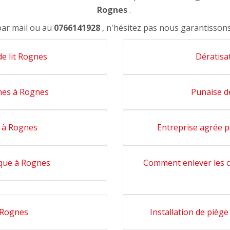
Rognes
.
par mail ou au
0766141928
, n'hésitez pas nous garantisson
de lit Rognes
Dératisa
nes à Rognes
Punaise d
s à Rognes
Entreprise agrée p
ique à Rognes
Comment enlever les c
 Rognes
Installation de pièg