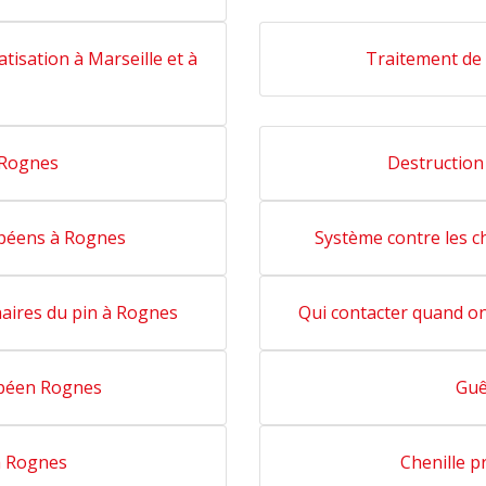
tisation à Marseille et à
Traitement de 
 Rognes
Destruction 
opéens à Rognes
Système contre les c
nnaires du pin à Rognes
Qui contacter quand on
opéen Rognes
Guê
 à Rognes
Chenille p