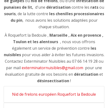
de guêpes
ou
nid de frelons
, ou d’une
infestation de
punaises de lit,
d'une
dératisation
contre les
rats
ou
souris
, de la lutte contre
les chenilles processionaires
du pin
, nous avons les solutions adaptées pour
chaque situation.
À Roquefort la Bedoule ,
Marseille , Aix en provence ,
Toulon et les alentours
, nous vous offrons
également un service de prévention contre
les
nuisibles
pour vous aider à éviter les futures invasions.
Contactez Exterminator Nuisibles au 07 66 14 19 28 ou
par mail
exterminatornuisibles@gmail.com
pour une
évaluation gratuite de vos besoins en
dératisation
et
désinsectisation
!
Nid de frelons européen Roquefort la Bedoule