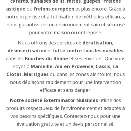
cafards
,
punaises de lit
,
mites
,
guêpes
,
frelons
asitique
ou
frelons européen
et plus encore. Grâce à
notre expertise et à l’utilisation de méthodes efficaces,
nous garantissons un environnement sain et sécurisé
pour votre maison ou entreprise.
Nous offrons des services de
dératisation
,
désinsectisation
et
lutte contre tous les nuisibles
dans les
Bouches-du-Rhône
et ses environs. Que vous
soyez à
Marseille
,
Aix-en-Provence
,
Cassis
,
La
Ciotat
,
Martigues
ou dans les zones alentours, nous
nous déplaçons rapidement pour une intervention
efficace et sans danger.
Notre société Exterminator Nuisibles
utilise des
produits respectueux de l’environnement et adaptés à
vos besoins spécifiques. Contactez-nous pour une
évaluation gratuite et un devis personnalisé.