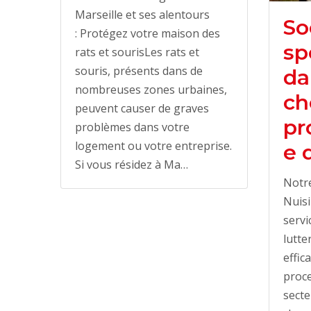
Marseille et ses alentours
So
: Protégez votre maison des
sp
rats et sourisLes rats et
souris, présents dans de
da
nombreuses zones urbaines,
ch
peuvent causer de graves
pr
problèmes dans votre
logement ou votre entreprise.
e 
Si vous résidez à Ma…
Notre
Nuisi
servi
lutte
effic
proce
sect