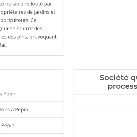
te nuisible redouté par
ropriétaires de jardins et
rboriculteurs. Ce
eur se nourrit des
lles des pins, provoquant
fai…
Société qu
process
s Pépin
elons à Pépin
à Pépin