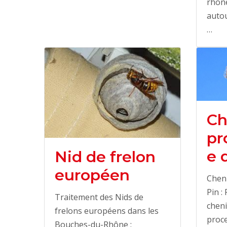
rhone
autou
…
Ch
pr
e 
Nid de frelon
européen
Cheni
Pin :
Traitement des Nids de
cheni
frelons européens dans les
proce
Bouches-du-Rhône :