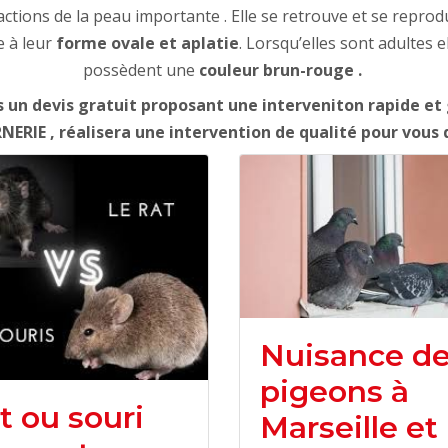
ctions de la peau importante . Elle se retrouve et se repro
e à leur
forme ovale et aplatie
. Lorsqu’elles sont adultes 
possèdent une
couleur brun-rouge .
 un devis gratuit proposant une interveniton rapide et g
RIE , réalisera une intervention de qualité pour vous d
Nuisance d
pigeons à
t ou souri
Marseille et