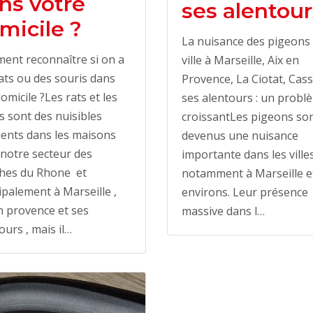
ns votre
ses alentour
micile ?
La nuisance des pigeons
ent reconnaître si on a
ville à Marseille, Aix en
ats ou des souris dans
Provence, La Ciotat, Cass
omicile ?Les rats et les
ses alentours : un probl
s sont des nuisibles
croissantLes pigeons so
ents dans les maisons
devenus une nuisance
notre secteur des
importante dans les villes
hes du Rhone et
notamment à Marseille e
ipalement à Marseille ,
environs. Leur présence
n provence et ses
massive dans l…
ours , mais il…