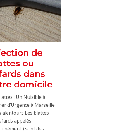
fection de
attes ou
fards dans
tre domicile
lattes : Un Nuisible à
ner d’Urgence à Marseille
s alentours Les blattes
afards appelés
unément ) sont des