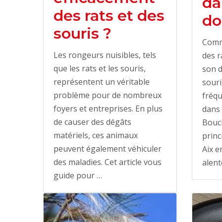
da
des rats et des
do
souris ?
Comm
Les rongeurs nuisibles, tels
des r
que les rats et les souris,
son d
représentent un véritable
souri
problème pour de nombreux
fréqu
foyers et entreprises. En plus
dans 
de causer des dégâts
Bouc
matériels, ces animaux
princ
peuvent également véhiculer
Aix e
des maladies. Cet article vous
alent
guide pour …