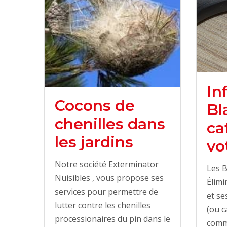
In
Cocons de
Bl
chenilles dans
ca
les jardins
vo
Notre société Exterminator
Les B
Nuisibles , vous propose ses
Élimi
services pour permettre de
et se
lutter contre les chenilles
(ou c
processionaires du pin dans le
comm