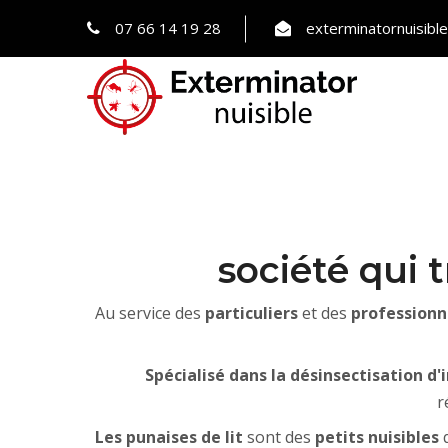
07 66 14 19 28
exterminatornuisib
société qui t
Au service des
particuliers
et des
professionn
Spécialisé dans la désinsectisation d'
r
Les punaises de lit
sont des
petits nuisibles
q