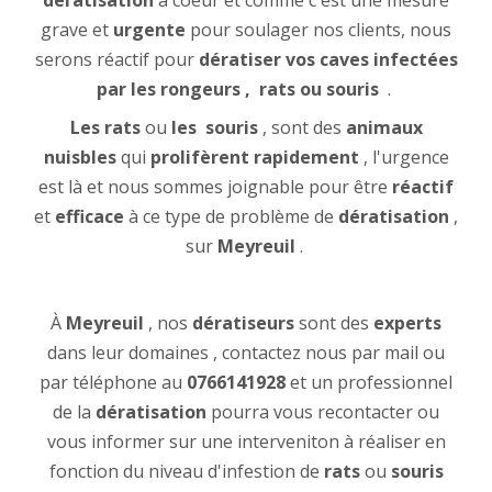
dératisation
à coeur et comme c'est une mesure
grave et
urgente
pour soulager nos clients, nous
serons réactif pour
dératiser vos caves infectées
par les rongeurs , rats ou souris
.
Les rats
ou
les
souris
, sont des
animaux
nuisbles
qui
prolifèrent rapidement
, l'urgence
est là et nous sommes joignable pour être
réactif
et
efficace
à ce type de problème de
dératisation
,
sur
Meyreuil
.
À
Meyreuil
, nos
dératiseurs
sont des
experts
dans leur domaines , contactez nous par mail ou
par téléphone au
0766141928
et un professionnel
de la
dératisation
pourra vous recontacter ou
vous informer sur une interveniton à réaliser en
fonction du niveau d'infestion de
rats
ou
souris