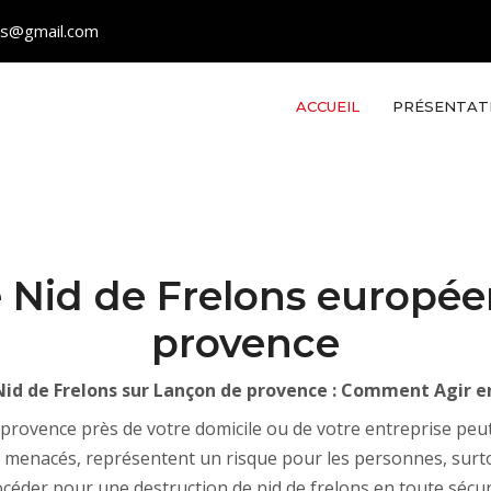
les@gmail.com
ACCUEIL
PRÉSENTAT
 Nid de Frelons europé
provence
Nid de Frelons sur Lançon de provence : Comment Agir e
provence près de votre domicile ou de votre entreprise peu
nt menacés, représentent un risque pour les personnes, surto
céder pour une destruction de nid de frelons en toute sécur