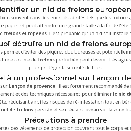
dentifier un nid de frelons europée
bien souvent dans des endroits abrités tels que les toitures,
e papier et peut atteindre une grande taille à la fin de l'été
de
frelons européens
, il est probable qu’un nid soit installé
oi détruire un nid de frelons euro
s
permet d’éviter des piqûres douloureuses et potentielle
et une colonie de
frelons
perturbée peut devenir très agress
pour protéger la sécurité de tous.
el à un professionnel sur Lançon d
s
sur
Lançon de provence
, il est fortement recommandé de f
pement et des techniques nécessaires pour éliminer
le nid d
e, réduisant ainsi les risques de ré-infestation tout en bén
nid de frelons
persiste et se créé à nouveau sur la zone tra
Précautions à prendre
tez des vêtements de protection couvrant tout le corps et ag