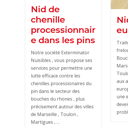
Nid de
chenille
Ni
processionnair
eu
e dans les pins
Trait
frelo
Notre société Exterminator
Bouc
Nuisibles , vous propose ses
Marse
services pour permettre une
Toulo
lutte efficace contre les
aux a
chenilles processionaires du
europ
pin dans le secteur des
une e
bouches du rhones , plus
deven
précisement autour des villes
prob
de Marseille , Toulon ,
Martigues , …