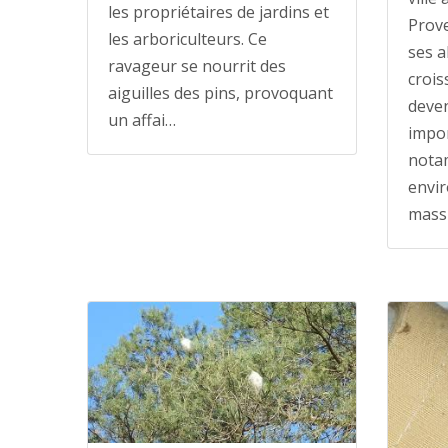
les propriétaires de jardins et
Prove
les arboriculteurs. Ce
ses a
ravageur se nourrit des
crois
aiguilles des pins, provoquant
deve
un affai…
impor
notam
envir
massi