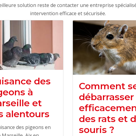
eilleure solution reste de contacter une entreprise spécialis
intervention efficace et sécurisée.
isance des
Comment s
geons à
débarrasser
rseille et
efficacemen
s alentours
des rats et 
isance des pigeons en
souris ?
 à Marseille, Aix en