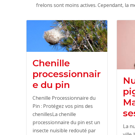
frelons sont moins actives. Cependant, la m
Chenille
processionnair
Nu
e du pin
pi
Chenille Processionnaire du
Ma
Pin : Protégez vos pins des
se
chenillesLa chenille
processionnaire du pin est un
La nu
insecte nuisible redouté par
ville