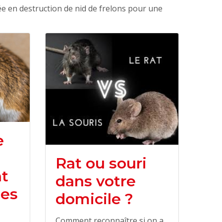
ée en destruction de nid de frelons pour une
e
Rat ou souri
t
dans votre
des
domicile ?
Comment reconnaître si on a