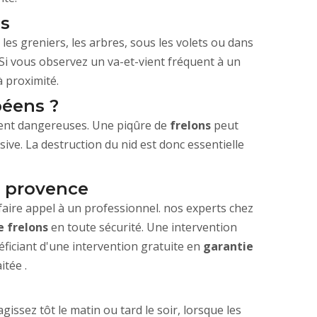
ns
 les greniers, les arbres, sous les volets ou dans
. Si vous observez un va-et-vient fréquent à un
 à proximité.
péens ?
ment dangereuses. Une piqûre de
frelons
peut
ive. La destruction du nid est donc essentielle
e provence
aire appel à un professionnel. nos experts chez
e frelons
en toute sécurité. Une intervention
éficiant d'une intervention gratuite en
garantie
itée .
issez tôt le matin ou tard le soir, lorsque les