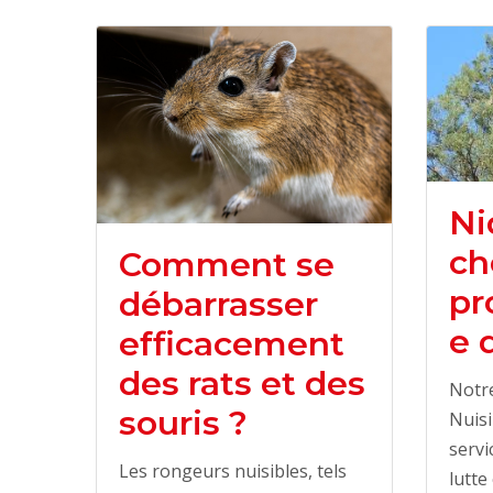
Ni
ch
Comment se
pr
débarrasser
e 
efficacement
des rats et des
Notre
souris ?
Nuisi
servi
Les rongeurs nuisibles, tels
lutte