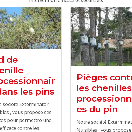
intervention efficace et sécurisée.
d de
enille
Pièges cont
ocessionnair
les chenilles
dans les pins
processionn
 société Exterminator
es du pin
bles , vous propose ses
ces pour permettre une
Notre société Extermina
 efficace contre les
Nuisibles , vous propose