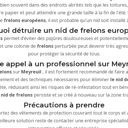
bien souvent dans des endroits abrités tels que les toitures,
e papier et peut atteindre une grande taille à la fin de l'été
de
frelons européens
, il est probable qu’un nid soit installé
oi détruire un nid de frelons euro
s
permet d’éviter des piqûres douloureuses et potentielle
et une colonie de
frelons
perturbée peut devenir très agress
pour protéger la sécurité de tous.
re appel à un professionnel sur Meyr
relons
sur
Meyreuil
, il est fortement recommandé de faire 
pement et des techniques nécessaires pour éliminer
le nid d
e, réduisant ainsi les risques de ré-infestation tout en bén
nid de frelons
persiste et se créé à nouveau sur la zone tra
Précautions à prendre
tez des vêtements de protection couvrant tout le corps et ag
eilleure solution reste de contacter une entreprise spécialis