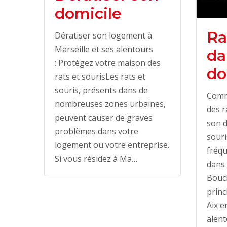
domicile
Ra
Dératiser son logement à
Marseille et ses alentours
da
: Protégez votre maison des
do
rats et sourisLes rats et
souris, présents dans de
Comm
nombreuses zones urbaines,
des r
peuvent causer de graves
son d
problèmes dans votre
souri
logement ou votre entreprise.
fréqu
Si vous résidez à Ma…
dans 
Bouc
princ
Aix e
alent