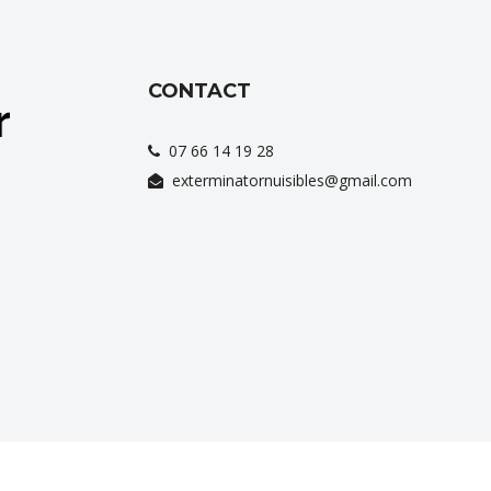
CONTACT
07 66 14 19 28
exterminatornuisibles@gmail.com
ervices
au quotidien dans plusieurs
villes
comme
Aix-en-Pro