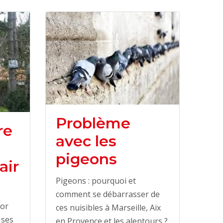
Problème
re
avec les
pigeons
air
Pigeons : pourquoi et
comment se débarrasser de
tor
ces nuisibles à Marseille, Aix
 ses
en Provence et les alentours ?