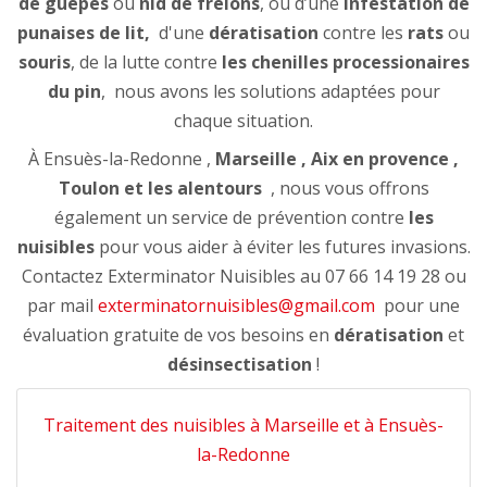
de guêpes
ou
nid de frelons
, ou d’une
infestation de
punaises de lit,
d'une
dératisation
contre les
rats
ou
souris
, de la lutte contre
les chenilles processionaires
du pin
, nous avons les solutions adaptées pour
chaque situation.
À Ensuès-la-Redonne ,
Marseille , Aix en provence ,
Toulon et les alentours
, nous vous offrons
également un service de prévention contre
les
nuisibles
pour vous aider à éviter les futures invasions.
Contactez Exterminator Nuisibles au 07 66 14 19 28 ou
par mail
exterminatornuisibles@gmail.com
pour une
évaluation gratuite de vos besoins en
dératisation
et
désinsectisation
!
Traitement des nuisibles à Marseille et à Ensuès-
la-Redonne