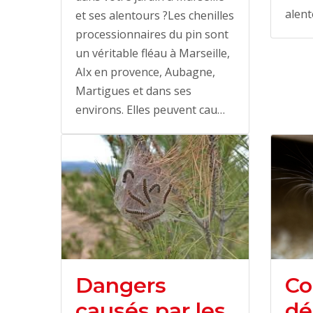
alent
et ses alentours ?Les chenilles
processionnaires du pin sont
un véritable fléau à Marseille,
AIx en provence, Aubagne,
Martigues et dans ses
environs. Elles peuvent cau…
Dangers
Co
causés par les
dé