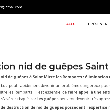
les@gmail.com
ACCUEIL
PRÉSENTAT
tion nid de guêpes Saint
 nid de guêpes à Saint Mitre les Remparts : élimination 
rts ,
peut rapidement devenir un problème dangereux pour vo
tre les Remparts , il est essentiel de
faire appel à une entr
 s'avérer risqué, car
les guêpes
peuvent devenir très agress
s de destruction de nid de guêpes possèdent l’expertise
n