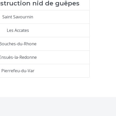
estruction nid de guêpes
Saint Savournin
Les Accates
Bouches-du-Rhone
Ensuès-la-Redonne
Pierrefeu-du-Var