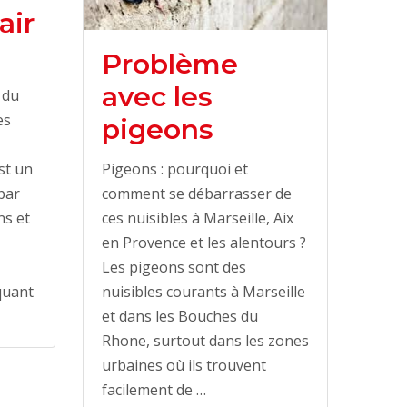
air
Problème
avec les
 du
es
pigeons
st un
Pigeons : pourquoi et
par
comment se débarrasser de
ns et
ces nuisibles à Marseille, Aix
en Provence et les alentours ?
Les pigeons sont des
quant
nuisibles courants à Marseille
et dans les Bouches du
Rhone, surtout dans les zones
urbaines où ils trouvent
facilement de …