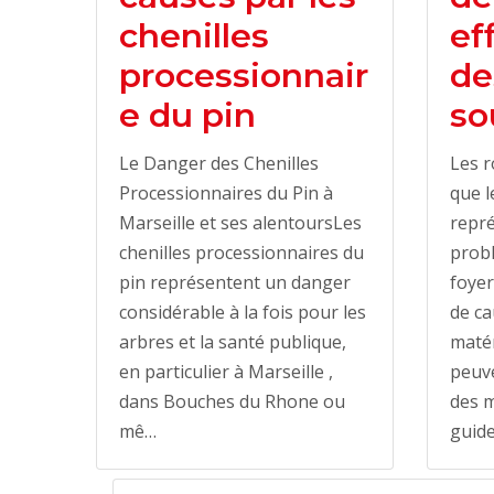
chenilles
ef
processionnair
de
e du pin
so
Le Danger des Chenilles
Les r
Processionnaires du Pin à
que l
Marseille et ses alentoursLes
repré
chenilles processionnaires du
prob
pin représentent un danger
foyer
considérable à la fois pour les
de ca
arbres et la santé publique,
matér
en particulier à Marseille ,
peuv
dans Bouches du Rhone ou
des m
mê…
guid