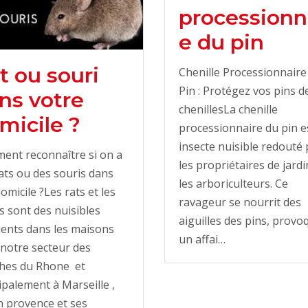
processionn
e du pin
t ou souri
Chenille Processionnaire
Pin : Protégez vos pins d
ns votre
chenillesLa chenille
micile ?
processionnaire du pin e
insecte nuisible redouté 
ent reconnaître si on a
les propriétaires de jardi
ats ou des souris dans
les arboriculteurs. Ce
omicile ?Les rats et les
ravageur se nourrit des
s sont des nuisibles
aiguilles des pins, provo
ents dans les maisons
un affai…
notre secteur des
hes du Rhone et
ipalement à Marseille ,
n provence et ses