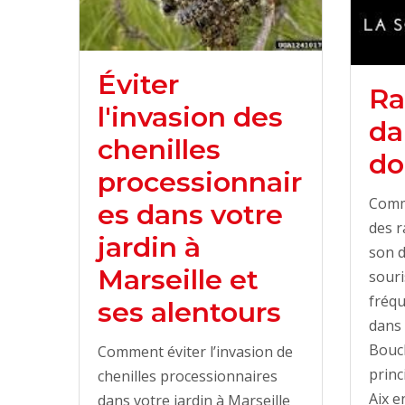
Éviter
Ra
l'invasion des
da
chenilles
do
processionnair
Comm
es dans votre
des r
jardin à
son d
Marseille et
souri
fréqu
ses alentours
dans 
Bouc
Comment éviter l’invasion de
princ
chenilles processionnaires
Aix e
dans votre jardin à Marseille