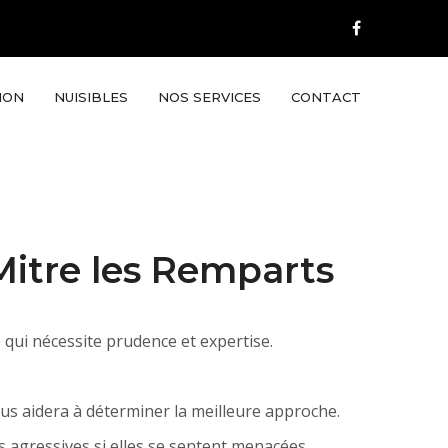
ION
NUISIBLES
NOS SERVICES
CONTACT
Mitre les Remparts
 qui nécessite prudence et expertise.
us aidera à déterminer la meilleure approche.
 agressives si elles se sentent menacées.