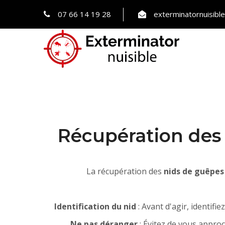
07 66 14 19 28
exterminatornuisib
Récupération des 
La récupération des
nids de guêpes
Identification du nid
: Avant d'agir, identifie
Ne pas déranger
: Évitez de vous approc