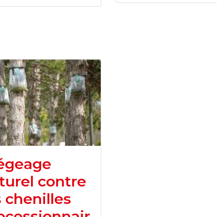
égeage
turel contre
s chenilles
ocessionnair