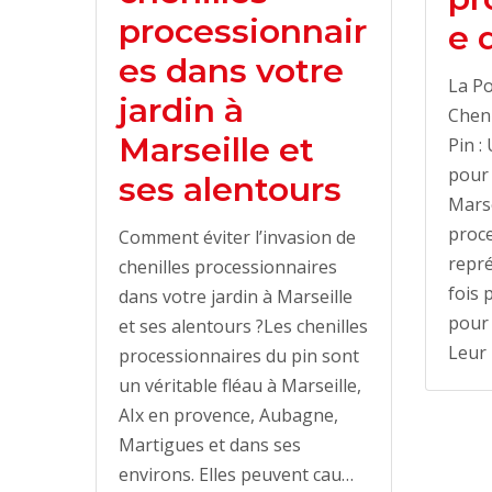
processionnair
e 
es dans votre
La Po
jardin à
Cheni
Marseille et
Pin :
pour 
ses alentours
Marse
proce
Comment éviter l’invasion de
repré
chenilles processionnaires
fois 
dans votre jardin à Marseille
pour 
et ses alentours ?Les chenilles
Leur
processionnaires du pin sont
un véritable fléau à Marseille,
AIx en provence, Aubagne,
Martigues et dans ses
environs. Elles peuvent cau…