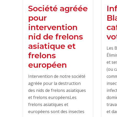
Société agréée
In
pour
Bl
intervention
ca
nid de frelons
vo
asiatique et
Les B
frelons
Élimi
et se
européen
(ou c
Intervention de notre société
comm
agréée pour la destruction
insec
des nids de frelons asiatiques
infec
et frelons européensLes
domic
frelons asiatiques et
trava
européens sont des insectes
et da