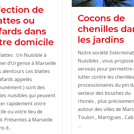
fection de
Cocons de
attes ou
chenilles da
fards dans
les jardins
tre domicile
Notre société Extermina
lattes : Un Nuisible à
Nuisibles , vous propose
ner d’Urgence à Marseille
services pour permettre
s alentours Les blattes
lutter contre les chenille
afards appelés
processionaires du pin d
unément ) sont des
secteur des bouches du
tes nuisibles qui peuvent
rhones , plus précisemen
ter rapidement votre
autour des villes de Marse
ile ou votre lieu de
Toulon , Martigues , Cabr
il. Présentes à Marseille
…
ns d…