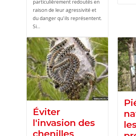
particulièrement redoutés en
raison de leur agressivité et
du danger qu'ils représentent.
Si…
Pi
Éviter
na
l'invasion des
le
chenilles
pr