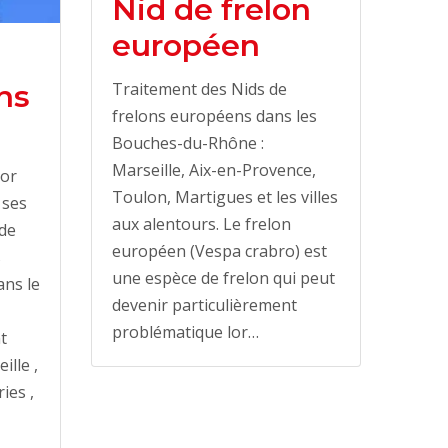
Nid de frelon
européen
ns
Traitement des Nids de
frelons européens dans les
Bouches-du-Rhône :
Marseille, Aix-en-Provence,
tor
Toulon, Martigues et les villes
 ses
aux alentours. Le frelon
 de
européen (Vespa crabro) est
s
une espèce de frelon qui peut
ans le
devenir particulièrement
problématique lor…
t
ille ,
ies ,