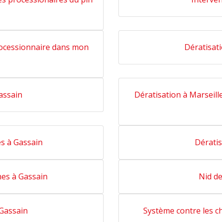
rocessionnaire dans mon
Dératisat
assain
Dératisation à Marseille
s à Gassain
Dératis
es à Gassain
Nid d
 Gassain
Système contre les c