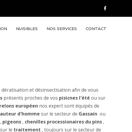
ION
NUISIBLES
NOS SERVICES
CONTACT
 dératisation et désinsectisation afin de vous
s
présents proches de vos
pisicnes l'été
ou sur
relons européen
nos expert sont équipés de
 hauteur d'homme
sur le secteur de
Gassain
ou
,
pigeons
,
chenilles processionaires du pins
,
 sur le
traitement
, toujours sur le secteur de