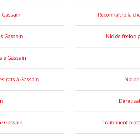
 Gassain
Reconnaître la ch
as Gassain
Nid de frelon 
s à Gassain
es rats à Gassain
Nid de
in
Dératisat
re Gassain
Traitement blatt