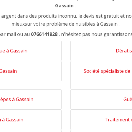
Gassain
.
rgent dans des produits inconnu, le devis est gratuit et n
mieuxsur votre problème de nuisibles à Gassain .
par mail ou au
0766141928
, n'hésitez pas nous garantisson
que à Gassain
Dératis
 Gassain
Société spécialiste de 
uêpes à Gassain
Guê
n à Gassain
Traitement c