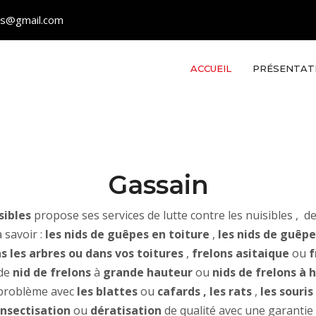
les@gmail.com
ACCUEIL
PRÉSENTAT
Gassain
sibles
propose ses services de lutte contre les nuisibles , de
 savoir :
les nids de guêpes en toiture
,
les nids de guêpe
s les arbres ou dans vos toitures
,
frelons asitaique
ou
f
 de
nid de frelons
à
grande hauteur
ou
nids de frelons à
 problème avec
les blattes
ou
cafards
, les rats
,
les souris
nsectisation
ou
dératisation
de qualité avec une garantie