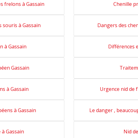
es frelons à Gassain
Chenille p
s souris à Gassain
Dangers des cheni
on à Gassain
Différences 
opéen Gassain
Traitem
ons à Gassain
Urgence nid de f
péens à Gassain
Le danger , beaucou
e à Gassain
Nid de