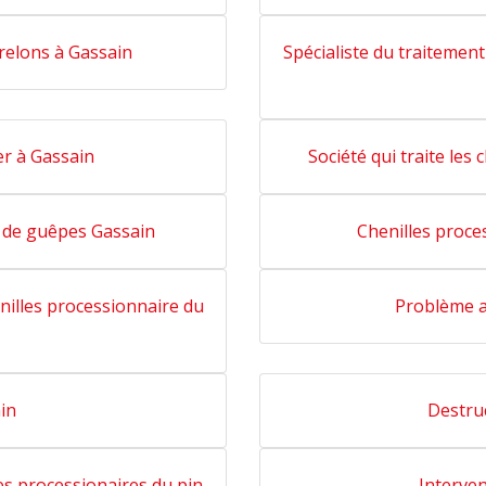
frelons à Gassain
Spécialiste du traitement
er à Gassain
Société qui traite les
s de guêpes Gassain
Chenilles proce
enilles processionnaire du
Problème a
in
Destru
les processionaires du pin
Interven