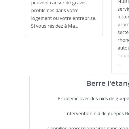
Nuisi
peuvent causer de graves
servi
problèmes dans votre
lutte
logement ou votre entreprise.
proce
Si vous résidez à Ma…
sect
rhone
autou
Toulo
…
Berre l'éta
Problème avec des nids de guêpe
Intervention nid de guêpes B
Chenilles processionnaires dans mon 