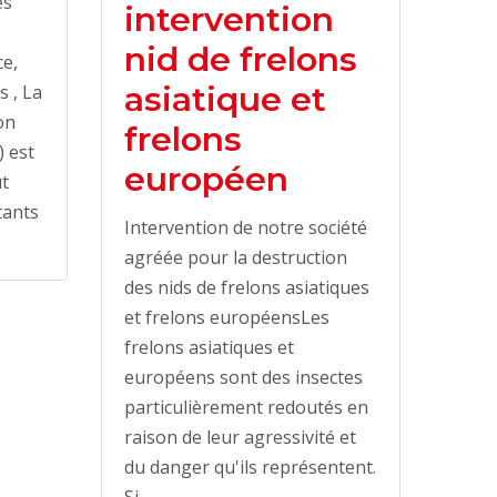
es
intervention
nid de frelons
ce,
asiatique et
s , La
on
frelons
) est
européen
ut
tants
Intervention de notre société
agréée pour la destruction
des nids de frelons asiatiques
et frelons européensLes
frelons asiatiques et
européens sont des insectes
particulièrement redoutés en
raison de leur agressivité et
du danger qu'ils représentent.
Si…