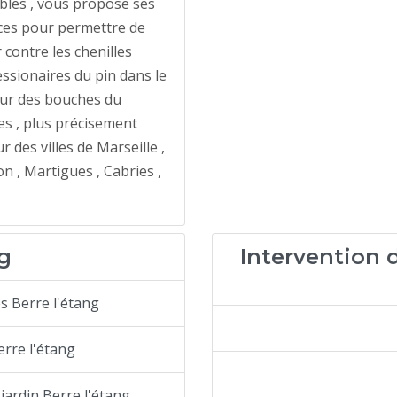
bles , vous propose ses
ces pour permettre de
r contre les chenilles
ssionaires du pin dans le
eur des bouches du
s , plus précisement
r des villes de Marseille ,
n , Martigues , Cabries ,
ng
Intervention d
s Berre l'étang
erre l'étang
jardin Berre l'étang