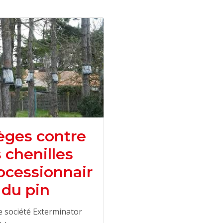
èges contre
s chenilles
ocessionnair
 du pin
 société Exterminator