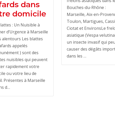
frelons asiatiques dans l
fards dans
Bouches-du-Rhône :
tre domicile
Marseille, Aix-en-Proven
Toulon, Martigues, Cassi
lattes : Un Nuisible à
Ciotat et EnvironsLe frel
ner d’Urgence à Marseille
asiatique (Vespa velutina
s alentours Les blattes
un insecte invasif qui pe
afards appelés
causer des dégâts impor
unément ) sont des
dans les …
tes nuisibles qui peuvent
ter rapidement votre
ile ou votre lieu de
il. Présentes à Marseille
ns d…