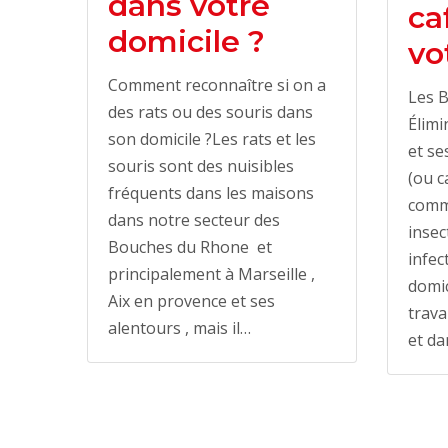
dans votre
ca
domicile ?
vo
Comment reconnaître si on a
Les B
des rats ou des souris dans
Élimi
son domicile ?Les rats et les
et se
souris sont des nuisibles
(ou c
fréquents dans les maisons
comm
dans notre secteur des
insec
Bouches du Rhone et
infec
principalement à Marseille ,
domic
Aix en provence et ses
trava
alentours , mais il…
et da