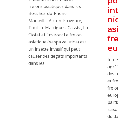
po
frelons asiatiques dans les
in
Bouches-du-Rhône :
ni
Marseille, Aix-en-Provence,
as
Toulon, Martigues, Cassis , La
Ciotat et EnvironsLe frelon
fr
asiatique (Vespa velutina) est
eu
un insecte invasif qui peut
causer des dégâts importants
Inter
dans les …
agréé
des n
et f
frelo
europ
parti
raiso
du da