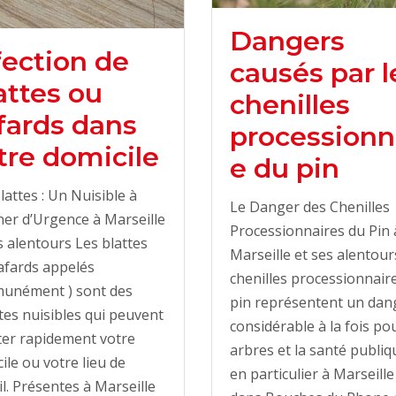
Dangers
fection de
causés par l
attes ou
chenilles
fards dans
processionn
tre domicile
e du pin
lattes : Un Nuisible à
Le Danger des Chenilles
ner d’Urgence à Marseille
Processionnaires du Pin 
s alentours Les blattes
Marseille et ses alentou
afards appelés
chenilles processionnair
unément ) sont des
pin représentent un dan
tes nuisibles qui peuvent
considérable à la fois pou
ter rapidement votre
arbres et la santé publiq
ile ou votre lieu de
en particulier à Marseille 
il. Présentes à Marseille