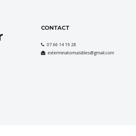
CONTACT
07 66 14 19 28
exterminatornuisibles@gmail.com
nos
services
au quotidien dans plusieurs
villes
comme
Auriol