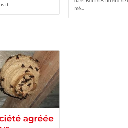
dans Bouches du Rhone 
ns d…
mê…
ciété agréée