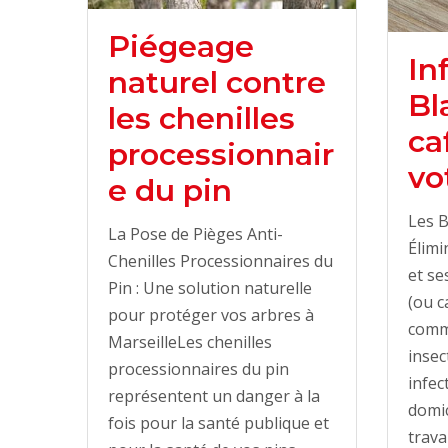
Piégeage
In
naturel contre
Bl
les chenilles
ca
processionnair
vo
e du pin
Les B
La Pose de Pièges Anti-
Élimi
Chenilles Processionnaires du
et se
Pin : Une solution naturelle
(ou c
pour protéger vos arbres à
comm
MarseilleLes chenilles
insec
processionnaires du pin
infec
représentent un danger à la
domic
fois pour la santé publique et
trava