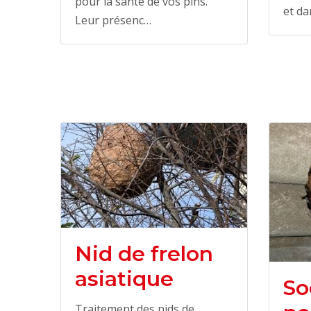
pour la santé de vos pins.
et da
Leur présenc…
Nid de frelon
asiatique
So
Traitement des nids de