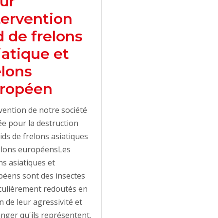
ur
tervention
d de frelons
iatique et
elons
ropéen
vention de notre société
e pour la destruction
ids de frelons asiatiques
relons européensLes
ns asiatiques et
éens sont des insectes
culièrement redoutés en
n de leur agressivité et
nger qu'ils représentent.