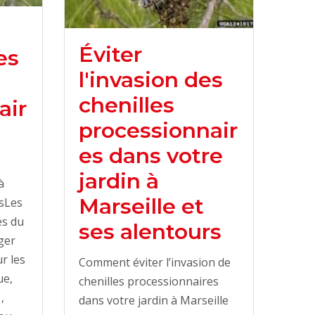
Éviter
es
l'invasion des
chenilles
air
processionnair
es dans votre
jardin à
à
Marseille et
rsLes
es du
ses alentours
ger
r les
Comment éviter l’invasion de
ue,
chenilles processionnaires
,
dans votre jardin à Marseille