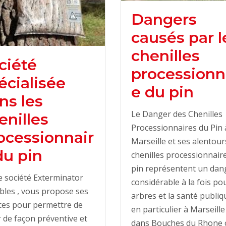
Dangers
causés par l
chenilles
ciété
processionn
écialisée
e du pin
ns les
Le Danger des Chenilles
enilles
Processionnaires du Pin 
ocessionnair
Marseille et ses alentou
du pin
chenilles processionnair
pin représentent un dan
 société Exterminator
considérable à la fois pou
bles , vous propose ses
arbres et la santé publiq
ces pour permettre de
en particulier à Marseille 
r de façon préventive et
dans Bouches du Rhone 