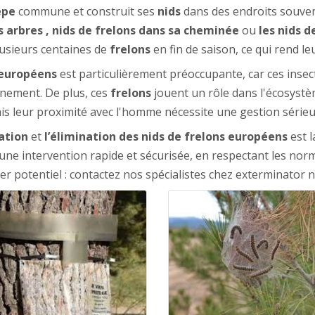
êpe
commune et construit ses
nids
dans des endroits souvent 
es arbres , nids de frelons dans sa cheminée
ou
les nids d
usieurs centaines de
frelons
en fin de saison, ce qui rend l
 européens
est particulièrement préoccupante, car ces insec
nnement. De plus, ces
frelons
jouent un rôle dans l'écosystè
is leur proximité avec l'homme nécessite une gestion sérieu
cation
et
l’élimination des nids de frelons européens
est 
ir une intervention rapide et sécurisée, en respectant les n
 potentiel : contactez nos spécialistes chez exterminator nu