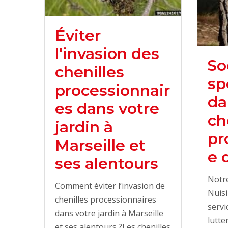
Éviter
l'invasion des
So
chenilles
sp
processionnair
da
es dans votre
ch
jardin à
pr
Marseille et
e 
ses alentours
Notre
Comment éviter l’invasion de
Nuisi
chenilles processionnaires
servi
dans votre jardin à Marseille
lutte
et ses alentours ?Les chenilles