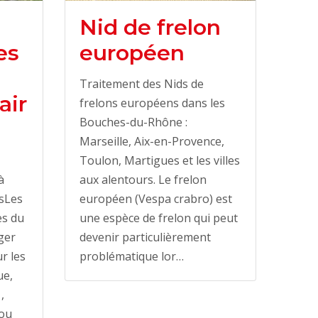
Nid de frelon
es
européen
Traitement des Nids de
air
frelons européens dans les
Bouches-du-Rhône :
Marseille, Aix-en-Provence,
Toulon, Martigues et les villes
à
aux alentours. Le frelon
rsLes
européen (Vespa crabro) est
es du
une espèce de frelon qui peut
ger
devenir particulièrement
r les
problématique lor…
ue,
,
ou