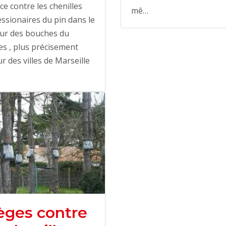
ace contre les chenilles
mê…
ssionaires du pin dans le
eur des bouches du
s , plus précisement
r des villes de Marseille
èges contre