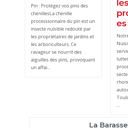
le
Pin : Protégez vos pins des
pr
chenillesLa chenille
es
processionnaire du pin est un
insecte nuisible redouté par
Notre
les propriétaires de jardins et
Nuisi
les arboriculteurs. Ce
servi
ravageur se nourrit des
lutte
aiguilles des pins, provoquant
proce
un affai…
sect
rhone
autou
Toulo
…
La Barasse