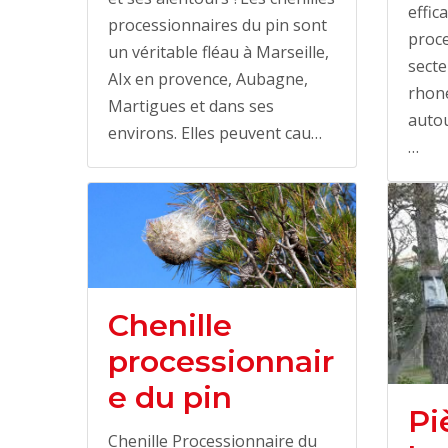
effic
processionnaires du pin sont
proce
un véritable fléau à Marseille,
sect
AIx en provence, Aubagne,
rhone
Martigues et dans ses
autou
environs. Elles peuvent cau…
…
Chenille
processionnair
e du pin
Pi
Chenille Processionnaire du