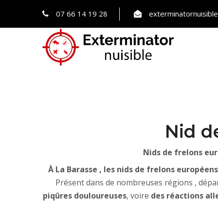
07 66 14 19 28
exterminatornuisib
Nid d
Nids de frelons eur
À La Barasse , les nids de frelons européens
Présent dans de nombreuses régions , dépar
piqûres douloureuses
, voire
des réactions al