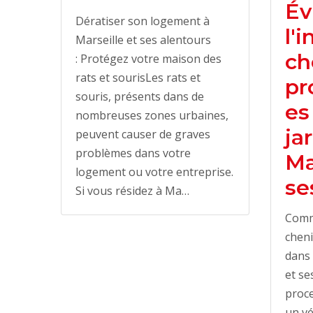
Év
Dératiser son logement à
l'
Marseille et ses alentours
ch
: Protégez votre maison des
rats et sourisLes rats et
pr
souris, présents dans de
es
nombreuses zones urbaines,
ja
peuvent causer de graves
problèmes dans votre
Ma
logement ou votre entreprise.
se
Si vous résidez à Ma…
Comme
cheni
dans 
et se
proce
un vé