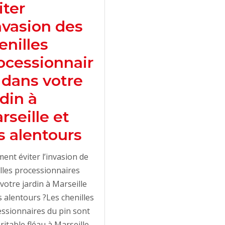
iter
invasion des
enilles
ocessionnair
 dans votre
rdin à
rseille et
s alentours
nt éviter l’invasion de
lles processionnaires
votre jardin à Marseille
s alentours ?Les chenilles
ssionnaires du pin sont
ritable fléau à Marseille,