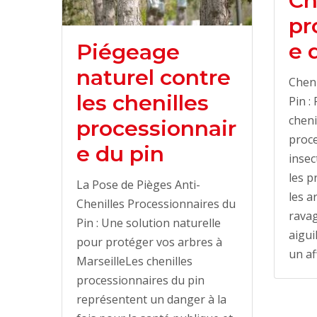
Ch
pr
e 
Piégeage
naturel contre
Cheni
les chenilles
Pin :
cheni
processionnair
proce
e du pin
insec
les p
La Pose de Pièges Anti-
les a
Chenilles Processionnaires du
ravag
Pin : Une solution naturelle
aigui
pour protéger vos arbres à
un af
MarseilleLes chenilles
processionnaires du pin
représentent un danger à la