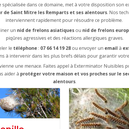
écialisée dans ce domaine, met à votre disposition son exp
ur de Saint Mitre les Remparts et ses alentours
. Nos tech
interviennent rapidement pour résoudre ce problème.
miner un
nid de frelons
asiatiques
ou
nid de frelons euro
piqûres agressives et des réactions allergiques graves.
ler le
téléphone
:
07 66 14 19 28
ou envoyer un
email
à
ex
 à intervenir dans les plus brefs délais pour garantir votre
ienne une menace. Faites appel à Exterminator Nuisibles po
s aider à
protéger votre maison et vos proches sur le se
alentours
.