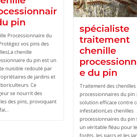
enille
ocessionnair
du pin
spécialiste
lle Processionnaire du
traitement
 Protégez vos pins des
chenille
llesLa chenille
processionn
ssionnaire du pin est un
te nuisible redouté par
e du pin
ropriétaires de jardins et
rboriculteurs. Ce
Traitement des chenilles
eur se nourrit des
processionnaires du pin 
lles des pins, provoquant
solution efficace contre c
fai…
infestationLes chenilles
processionnaires du pin 
un véritable fléau pour l
forêts, les parcs et les ja