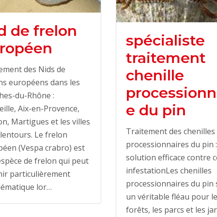
d de frelon
spécialiste
ropéen
traitement
ement des Nids de
chenille
ns européens dans les
processionn
hes-du-Rhône :
e du pin
ille, Aix-en-Provence,
n, Martigues et les villes
Traitement des chenilles
lentours. Le frelon
processionnaires du pin 
éen (Vespa crabro) est
solution efficace contre c
spèce de frelon qui peut
infestationLes chenilles
ir particulièrement
processionnaires du pin 
lématique lor…
un véritable fléau pour l
forêts, les parcs et les ja