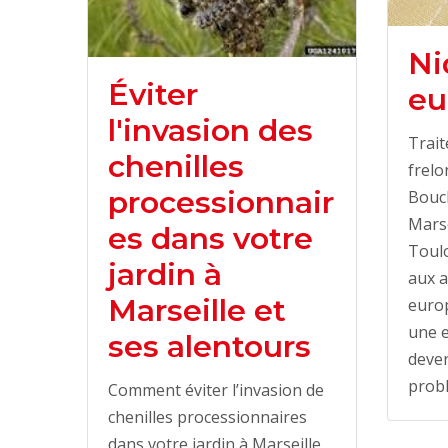
Ni
Éviter
eu
l'invasion des
Trait
chenilles
frelo
processionnair
Bouc
Marse
es dans votre
Toulo
jardin à
aux a
Marseille et
europ
une e
ses alentours
deven
prob
Comment éviter l’invasion de
chenilles processionnaires
dans votre jardin à Marseille