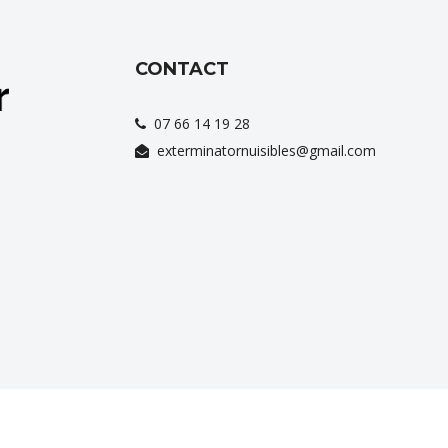
CONTACT
07 66 14 19 28
exterminatornuisibles@gmail.com
ervices
au quotidien dans plusieurs
villes
comme
Gassain
,
S
Copyright © 2026
Exterminator Nuisible
.