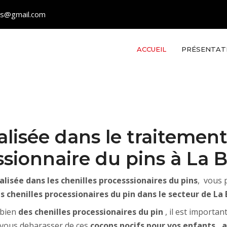
les@gmail.com
ACCUEIL
PRÉSENTAT
alisée dans le traitement
sionnaire du pins à La 
alisée dans les chenilles processsionaires du pins
, vous 
s chenilles processionaires du pin dans le secteur de La 
 bien
des chenilles processionaires du pin
, il est importa
 vous debarasser de ces
cocons nocifs pour vos enfants 