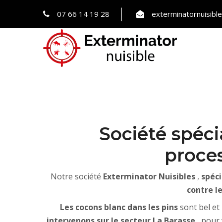
07 66 14 19 28
exterminatornuisib
Société spéci
proces
Notre société
Exterminator Nuisibles
,
spéci
contre le
Les cocons blanc dans les pins
sont bel et
intervenons sur le secteur La Barasse
, pour