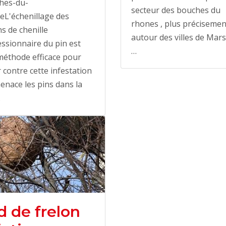
hes-du-
secteur des bouches du
eL'échenillage des
rhones , plus précisemen
s de chenille
autour des villes de Mars
ssionnaire du pin est
…
méthode efficace pour
r contre cette infestation
enace les pins dans la
…
d de frelon