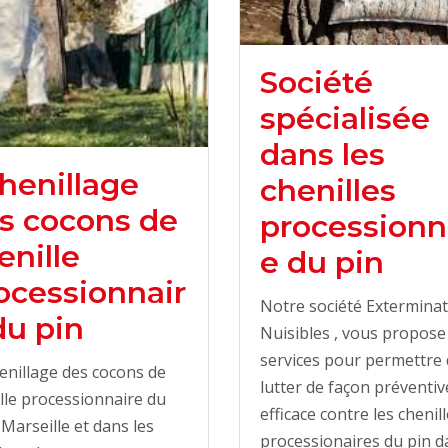
Société
spécialisée
dans les
henillage
chenilles
s cocons de
processionn
enille
e du pin
ocessionnair
Notre société Extermina
du pin
Nuisibles , vous propose
services pour permettre
enillage des cocons de
lutter de façon préventiv
lle processionnaire du
efficace contre les chenil
 Marseille et dans les
processionaires du pin d