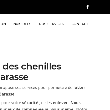
ION
NUISIBLES
NOS SERVICES
CONTACT
 des chenilles
Barasse
propose ses services pour permettre de
lutter
Barasse .
nt pour votre
sécurité
, de les
enlever
.
Nous
, animaux de compagnie ou vous même
. Notre