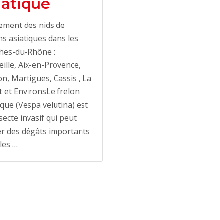
iatique
ement des nids de
ns asiatiques dans les
hes-du-Rhône :
ille, Aix-en-Provence,
n, Martigues, Cassis , La
t et EnvironsLe frelon
ique (Vespa velutina) est
secte invasif qui peut
r des dégâts importants
les …