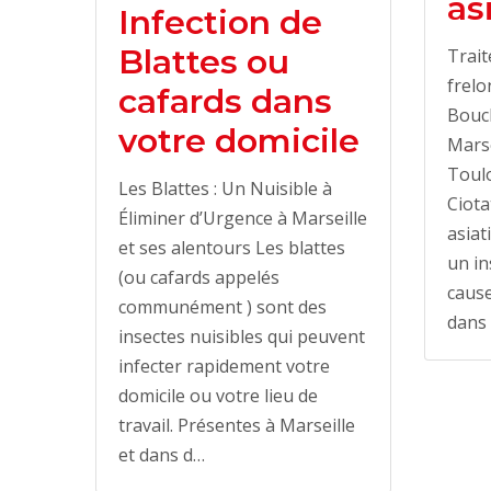
as
Infection de
Blattes ou
Trait
frelo
cafards dans
Bouc
votre domicile
Marse
Toulo
Les Blattes : Un Nuisible à
Ciota
Éliminer d’Urgence à Marseille
asiat
et ses alentours Les blattes
un in
(ou cafards appelés
cause
communément ) sont des
dans 
insectes nuisibles qui peuvent
infecter rapidement votre
domicile ou votre lieu de
travail. Présentes à Marseille
et dans d…