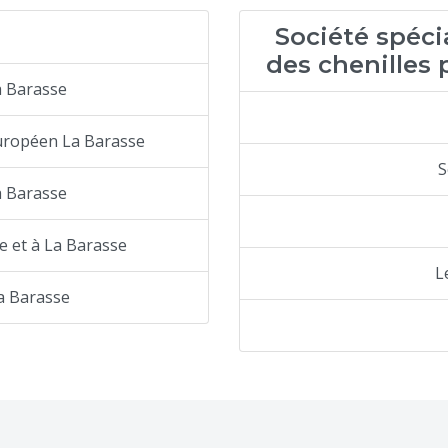
Société spéci
des chenilles 
a Barasse
européen La Barasse
S
a Barasse
e et à La Barasse
L
a Barasse