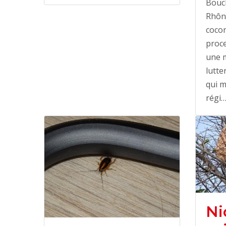
Bouc
Rhôn
cocon
proce
une 
lutte
qui m
régi
Ni