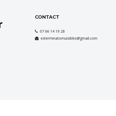
CONTACT
07 66 14 19 28
exterminatornuisibles@gmail.com
vices
au quotidien dans plusieurs
villes
comme
Solliès-Touca
Copyright © 2026
Exterminator Nuisible
.