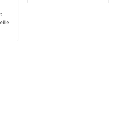
t
eille