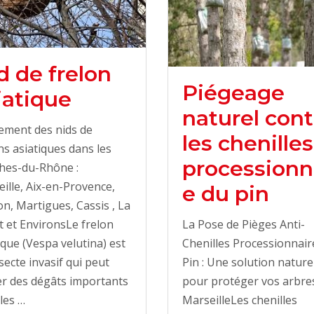
d de frelon
Piégeage
iatique
naturel cont
ement des nids de
les chenilles
ns asiatiques dans les
processionn
hes-du-Rhône :
ille, Aix-en-Provence,
e du pin
n, Martigues, Cassis , La
La Pose de Pièges Anti-
t et EnvironsLe frelon
Chenilles Processionnair
ique (Vespa velutina) est
Pin : Une solution nature
secte invasif qui peut
pour protéger vos arbre
r des dégâts importants
MarseilleLes chenilles
les …