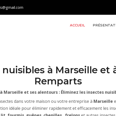
les@gmail.com
ACCUEIL
PRÉSENTAT
nuisibles à Marseille et à
Remparts
à Marseille et ses alentours : Éliminez les insectes nuis
nsectes dans votre maison ou votre entreprise à
Marseille
e
tion idéale pour éliminer rapidement et efficacement les inse
lit
,
fourmis
,
guêpes
,
chenilles
,
frelons
et autres insectes