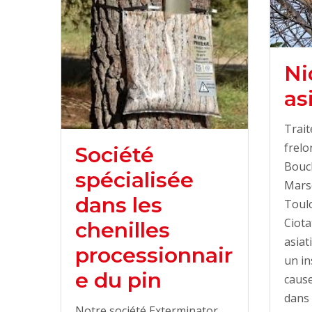
Ni
as
Trait
frelo
Société
Bouc
spécialisée
Marse
dans les
Toulo
Ciota
chenilles
asiat
processionnair
un in
e du pin
cause
dans 
Notre société Exterminator