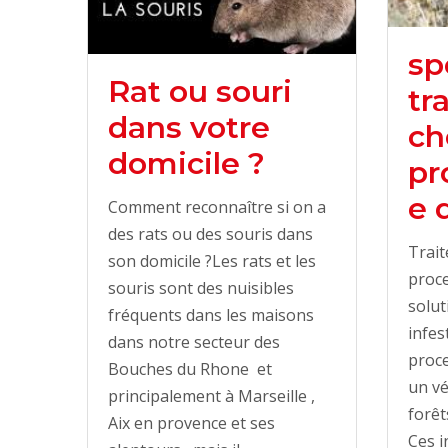
sp
Rat ou souri
tr
dans votre
ch
domicile ?
pr
e 
Comment reconnaître si on a
des rats ou des souris dans
Trait
son domicile ?Les rats et les
proce
souris sont des nuisibles
solut
fréquents dans les maisons
infes
dans notre secteur des
proce
Bouches du Rhone et
un vé
principalement à Marseille ,
forêt
Aix en provence et ses
Ces i