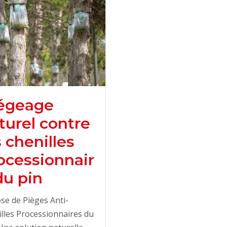
égeage
turel contre
s chenilles
ocessionnair
du pin
se de Pièges Anti-
lles Processionnaires du