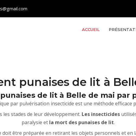
les@gmail.com
ACCUEIL
PRÉSENTAT
nt punaises de lit à Bel
unaises de lit à Belle de mai par pu
mique par pulvérisation insecticide est une méthode efficace
s les stades de leur développement.
Les insecticides
utilisé
paralysie et
la mort des punaises de lit
.
 doit être préparée en retirant les objets personnels et en l