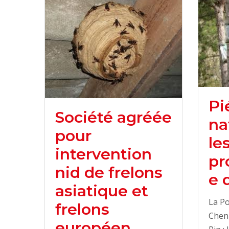
Pi
Société agréée
na
pour
le
intervention
pr
nid de frelons
e 
asiatique et
La Po
frelons
Cheni
européen