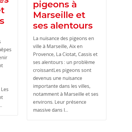
pigeons à
et
Marseille et
s
ses alentours
La nuisance des pigeons en
s
ville à Marseille, Aix en
guêpes
Provence, La Ciotat, Cassis et
enir
ses alentours : un problème
nt
croissantLes pigeons sont
devenus une nuisance
importante dans les villes,
. Les
notamment à Marseille et ses
nt
environs. Leur présence
…
massive dans l…