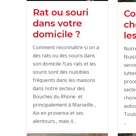
Rat ou souri
Co
dans votre
ch
domicile ?
le
Comment reconnaître si on a
Notre
des rats ou des souris dans
Nuisi
son domicile ?Les rats et les
servi
souris sont des nuisibles
lutte
fréquents dans les maisons
proce
dans notre secteur des
sect
Bouches du Rhone et
rhone
principalement à Marseille ,
autou
Aix en provence et ses
Toulo
alentours , mais il…
…