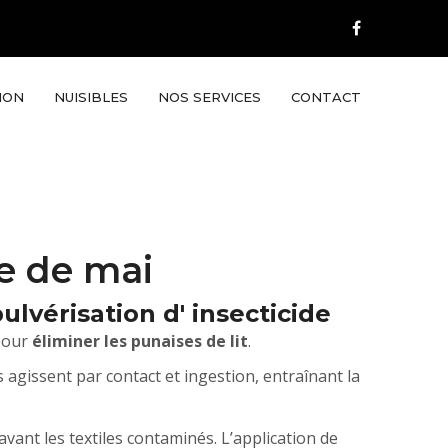
ION
NUISIBLES
NOS SERVICES
CONTACT
le de mai
lvérisation d' insecticide
 pour
éliminer les punaises de lit
.
s agissent par contact et ingestion, entraînant la
avant les textiles contaminés. L’application de