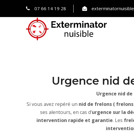
07 66 14 19 28
exterminatornuisib
Urgence nid de
Urgence nid de 
Si vous avez repéré un
nid de frelons ( frelon
ses alentours, en cas d’
urgence sur la dé
intervention rapide et garantie
. Les
fre
interventio