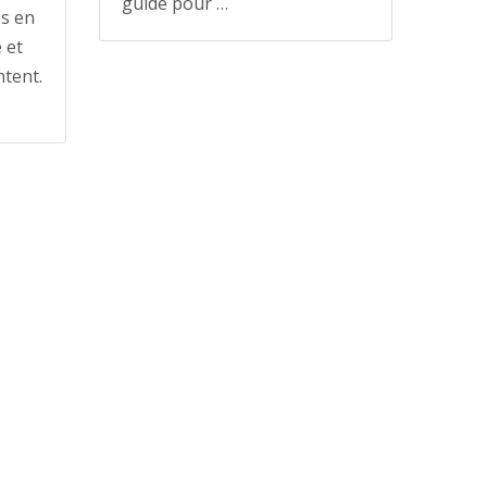
guide pour …
és en
 et
ntent.