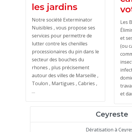
les jardins
vo
Notre société Exterminator
Les B
Nuisibles , vous propose ses
Élimi
services pour permettre de
et se
lutter contre les chenilles
(ou c
processionaires du pin dans le
comm
secteur des bouches du
insec
rhones , plus précisement
infec
autour des villes de Marseille ,
domic
Toulon , Martigues , Cabries ,
trava
…
et da
Ceyreste
Dératisation à Ceyre