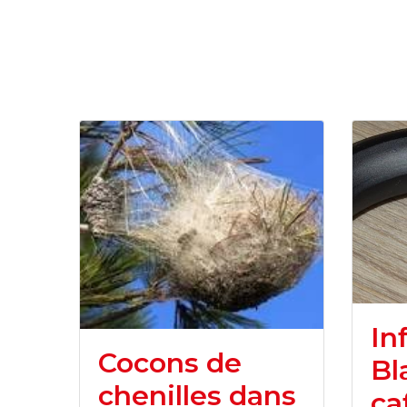
In
Cocons de
Bl
chenilles dans
ca