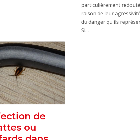
particulièrement redout
raison de leur agressivité
du danger qu'ils représe
Si…
fection de
attes ou
fards dans