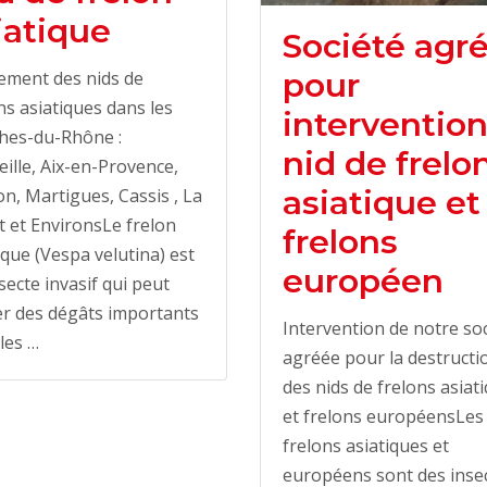
iatique
Société agr
pour
ement des nids de
ns asiatiques dans les
interventio
hes-du-Rhône :
nid de frelo
ille, Aix-en-Provence,
asiatique et
n, Martigues, Cassis , La
t et EnvironsLe frelon
frelons
ique (Vespa velutina) est
européen
secte invasif qui peut
r des dégâts importants
Intervention de notre so
les …
agréée pour la destructi
des nids de frelons asiat
et frelons européensLes
frelons asiatiques et
européens sont des inse