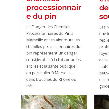
processionnair
de
e du pin
so
Le Danger des Chenilles
Les r
Processionnaires du Pin à
que l
Marseille et ses alentoursLes
repré
chenilles processionnaires du
prob
pin représentent un danger
foyer
considérable à la fois pour les
de ca
arbres et la santé publique,
matér
en particulier à Marseille ,
peuv
dans Bouches du Rhone ou
des m
mê…
guid