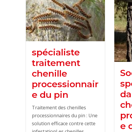
spécialiste
traitement
So
chenille
sp
processionnair
da
e du pin
ch
Traitement des chenilles
pr
processionnaires du pin : Une
solution efficace contre cette
e 
infestationLes chenilles