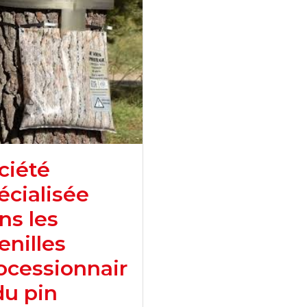
ciété
écialisée
ns les
enilles
ocessionnair
du pin