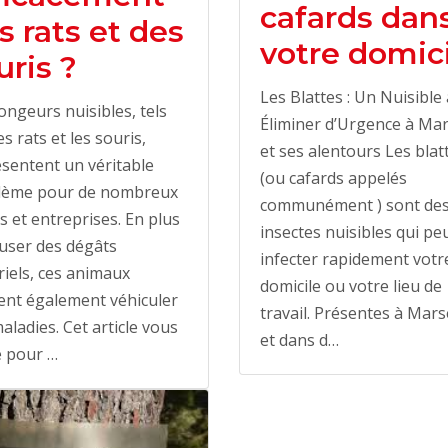
cafards dan
s rats et des
votre domic
uris ?
Les Blattes : Un Nuisible 
ongeurs nuisibles, tels
Éliminer d’Urgence à Mar
es rats et les souris,
et ses alentours Les blat
sentent un véritable
(ou cafards appelés
lème pour de nombreux
communément ) sont de
s et entreprises. En plus
insectes nuisibles qui pe
user des dégâts
infecter rapidement votr
iels, ces animaux
domicile ou votre lieu de
ent également véhiculer
travail. Présentes à Marse
aladies. Cet article vous
et dans d…
e pour …