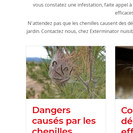
vous constatez une infestation, faite appel à 
efficace
N'attendez pas que les chenilles causent des d
jardin. Contactez nous, chez Exterminator nuisib
Dangers
Co
causés par les
dé
chenilles
ef