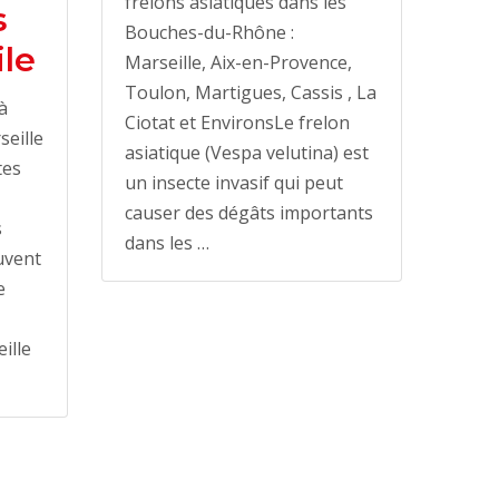
frelons asiatiques dans les
s
Bouches-du-Rhône :
ile
Marseille, Aix-en-Provence,
Toulon, Martigues, Cassis , La
à
Ciotat et EnvironsLe frelon
seille
asiatique (Vespa velutina) est
tes
un insecte invasif qui peut
causer des dégâts importants
s
dans les …
uvent
e
ille