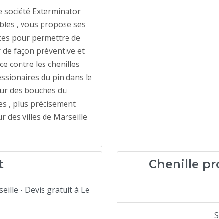
 société Exterminator
bles , vous propose ses
ces pour permettre de
r de façon préventive et
ace contre les chenilles
ssionaires du pin dans le
eur des bouches du
s , plus précisement
r des villes de Marseille
t
Chenille pr
eille - Devis gratuit à Le
S