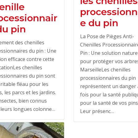
les chenilles
enille
processionn
ocessionnair
e du pin
du pin
La Pose de Pièges Anti-
ement des chenilles
Chenilles Processionnair
ssionnaires du pin : Une
Pin : Une solution nature
ion efficace contre cette
pour protéger vos arbre
tationLes chenilles
MarseilleLes chenilles
ssionnaires du pin sont
processionnaires du pin
ritable fléau pour les
représentent un danger 
s, les parcs et les jardins.
fois pour la santé publiq
nsectes, bien connus
pour la santé de vos pins
 leurs longues colonne…
Leur présenc…