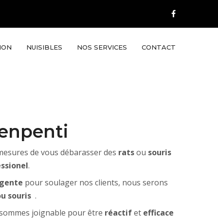
ION
NUISIBLES
NOS SERVICES
CONTACT
Menpenti
 mesures de vous débarasser des
rats
ou
souris
essionel
.
gente
pour soulager nos clients, nous serons
ou souris
.
s sommes joignable pour être
réactif
et
efficace