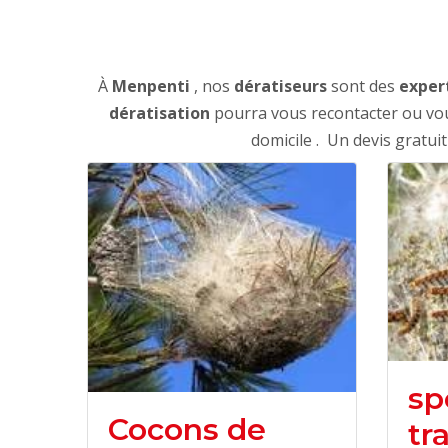
À
Menpenti
, nos
dératiseurs
sont des
exper
dératisation
pourra vous recontacter ou vous
domicile . Un devis gratui
sp
Cocons de
tr