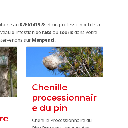
éphone au
0766141928
et un professionnel de la
iveau d'infestion de
rats
ou
souris
dans votre
intervenons sur
Menpenti
.
Chenille
processionnair
e du pin
re
Chenille Processionnaire du
Pin : Protégez vos pins des