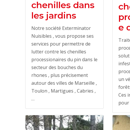
chenilles dans
ch
les jardins
pr
e 
Notre société Exterminator
Nuisibles , vous propose ses
Trait
services pour permettre de
proce
lutter contre les chenilles
solut
processionaires du pin dans le
infes
secteur des bouches du
proce
rhones , plus précisement
un vé
autour des villes de Marseille ,
forêt
Toulon , Martigues , Cabries ,
Ces i
…
pour