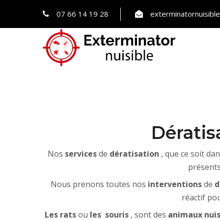
07 66 14 19 28
exterminatornuisib
Dératis
Nos
services
de
dératisation
, que ce soit da
présent
Nous prenons toutes nos
interventions
de
d
réactif po
Les rats
ou
les
souris
, sont des
animaux nuis