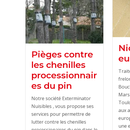
Ni
Pièges contre
eu
les chenilles
Trait
processionnair
frelo
es du pin
Bouc
Marse
Notre société Exterminator
Toulo
Nuisibles , vous propose ses
aux a
services pour permettre de
europ
lutter contre les chenilles
une e
processionaires du pin dans le