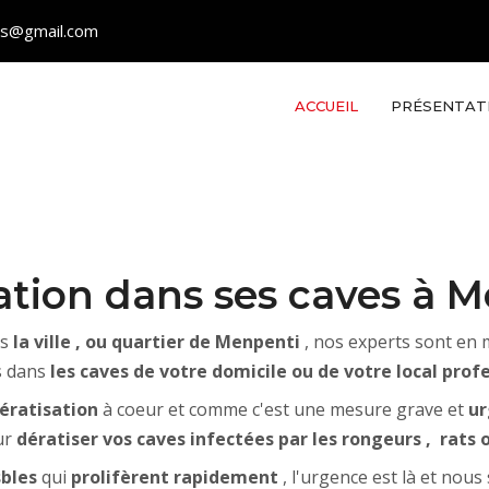
les@gmail.com
ACCUEIL
PRÉSENTAT
ation dans ses caves à 
ns
la ville , ou quartier de Menpenti
, nos experts sont en
s dans
les caves de votre domicile ou de votre local prof
ératisation
à coeur et comme c'est une mesure grave et
ur
ur
dératiser vos caves infectées par les rongeurs , rats 
bles
qui
prolifèrent rapidement
, l'urgence est là et nou