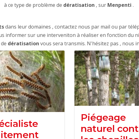
à ce type de problème de
dératisation
, sur
Menpenti
.
ts
dans leur domaines , contactez nous par mail ou par tél
 informer sur une interveniton à réaliser en fonction du n
t de
dératisation
vous sera transmis. N'hésitez pas , nous 
Piégeage
écialiste
naturel cont
aitement