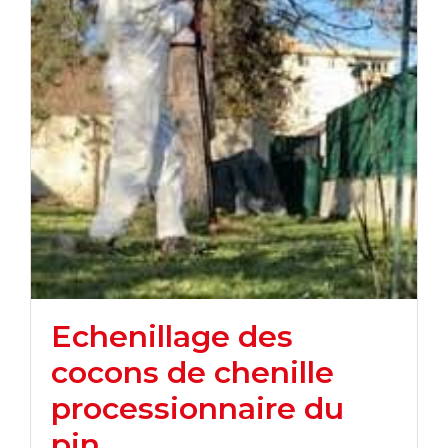
Echenillage des
cocons de chenille
processionnaire du
pin