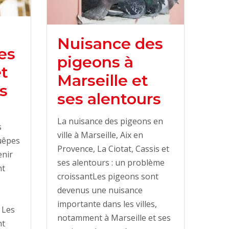
Nuisance des
es
pigeons à
et
Marseille et
s
ses alentours
La nuisance des pigeons en
s
ville à Marseille, Aix en
guêpes
Provence, La Ciotat, Cassis et
enir
ses alentours : un problème
nt
croissantLes pigeons sont
devenus une nuisance
importante dans les villes,
. Les
notamment à Marseille et ses
nt