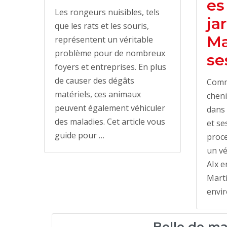
es
Les rongeurs nuisibles, tels
ja
que les rats et les souris,
Ma
représentent un véritable
problème pour de nombreux
se
foyers et entreprises. En plus
de causer des dégâts
Comme
matériels, ces animaux
cheni
peuvent également véhiculer
dans 
des maladies. Cet article vous
et se
guide pour …
proce
un vé
AIx e
Marti
envir
Belle de ma