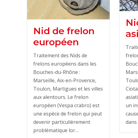
Ni
Nid de frelon
as
européen
Trait
Traitement des Nids de
frelo
frelons européens dans les
Bouc
Bouches-du-Rhône :
Marse
Marseille, Aix-en-Provence,
Toulo
Toulon, Martigues et les villes
Ciota
aux alentours. Le frelon
asiat
européen (Vespa crabro) est
un in
une espèce de frelon qui peut
cause
devenir particulièrement
dans 
problématique lor…