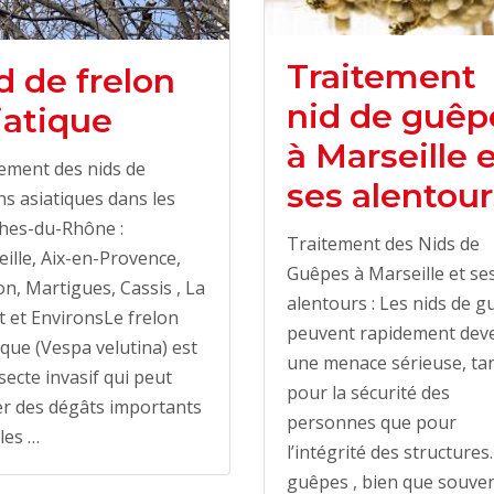
Traitement
d de frelon
nid de guêp
iatique
à Marseille 
ement des nids de
ses alentour
ns asiatiques dans les
hes-du-Rhône :
Traitement des Nids de
ille, Aix-en-Provence,
Guêpes à Marseille et se
n, Martigues, Cassis , La
alentours : Les nids de 
t et EnvironsLe frelon
peuvent rapidement dev
ique (Vespa velutina) est
une menace sérieuse, ta
secte invasif qui peut
pour la sécurité des
r des dégâts importants
personnes que pour
les …
l’intégrité des structures
guêpes , bien que souve