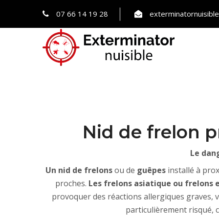
07 66 14 19 28
exterminatornuisib
Nid de frelon 
Le dang
Un nid de frelons
ou de
guêpes
installé à pro
proches.
Les frelons asiatique ou frelons 
provoquer des réactions allergiques graves, v
particulièrement risqué, c