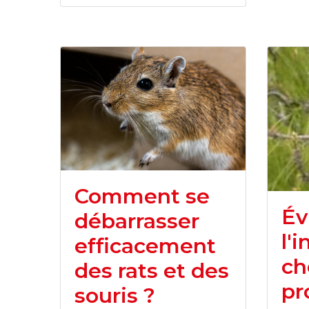
Comment se
Év
débarrasser
l'
efficacement
ch
des rats et des
pr
souris ?