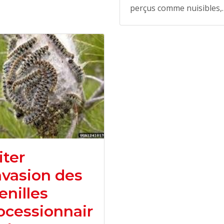
perçus comme nuisibles,
iter
invasion des
enilles
ocessionnair