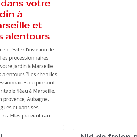
 dans votre
rdin à
rseille et
s alentours
nt éviter l’invasion de
lles processionnaires
votre jardin à Marseille
s alentours ?Les chenilles
ssionnaires du pin sont
ritable fléau à Marseille,
n provence, Aubagne,
gues et dans ses
ons. Elles peuvent cau…
i
Nid de frelon