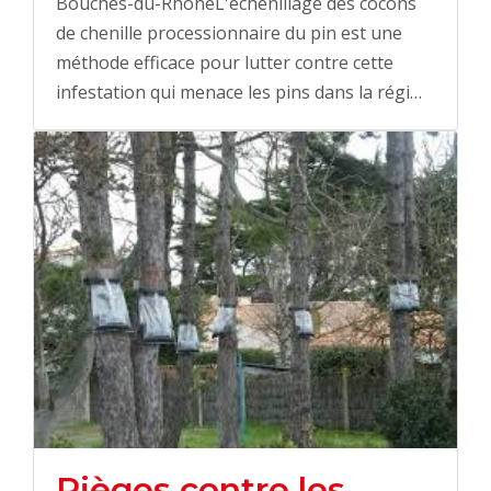
Bouches-du-RhôneL'échenillage des cocons
de chenille processionnaire du pin est une
méthode efficace pour lutter contre cette
infestation qui menace les pins dans la régi…
Pièges contre les