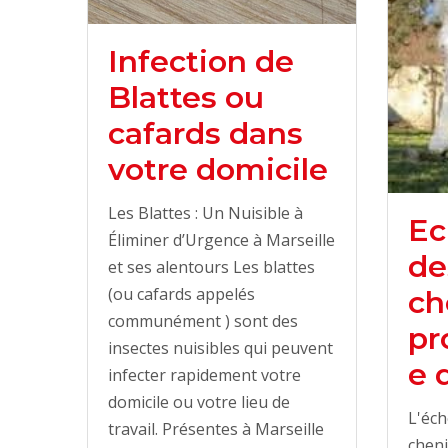
Infection de
Blattes ou
cafards dans
votre domicile
Les Blattes : Un Nuisible à
Ec
Éliminer d’Urgence à Marseille
de
et ses alentours Les blattes
(ou cafards appelés
ch
communément ) sont des
pr
insectes nuisibles qui peuvent
e 
infecter rapidement votre
domicile ou votre lieu de
L'éch
travail. Présentes à Marseille
cheni