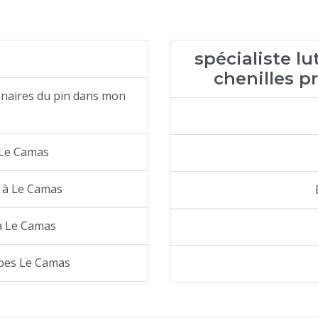
spécialiste l
chenilles p
nnaires du pin dans mon
 Le Camas
 à Le Camas
à Le Camas
êpes Le Camas