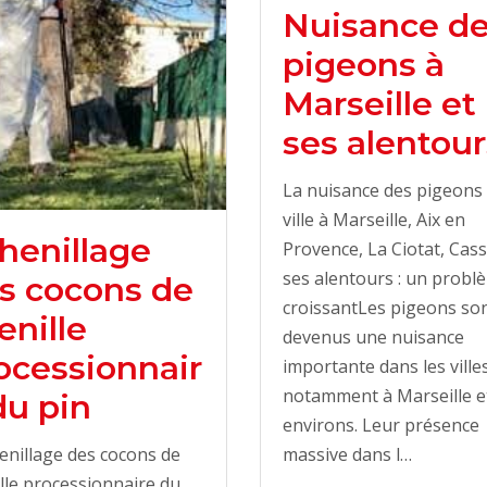
Nuisance d
pigeons à
Marseille et
ses alentour
La nuisance des pigeons
ville à Marseille, Aix en
henillage
Provence, La Ciotat, Cass
ses alentours : un probl
s cocons de
croissantLes pigeons so
enille
devenus une nuisance
ocessionnair
importante dans les villes
notamment à Marseille e
du pin
environs. Leur présence
massive dans l…
enillage des cocons de
lle processionnaire du