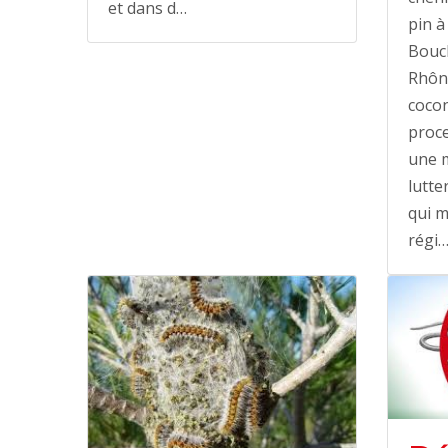
et dans d…
pin à
Bouc
Rhôn
cocon
proce
une 
lutte
qui m
régi