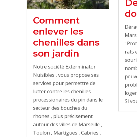
Dé
do
Comment
Dérat
enlever les
Marse
chenilles dans
: Pro
son jardin
rats 
souri
Notre société Exterminator
nomb
Nuisibles , vous propose ses
peuv
services pour permettre de
prob
lutter contre les chenilles
logem
processionaires du pin dans le
Si vo
secteur des bouches du
rhones , plus précisement
autour des villes de Marseille ,
Toulon , Martigues , Cabries ,