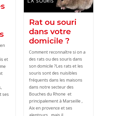
es
Rat ou souri
dans votre
s
domicile ?
 en
Comment reconnaître si on a
des rats ou des souris dans
is et
son domicile ?Les rats et les
ème
souris sont des nuisibles
nt
fréquents dans les maisons
dans notre secteur des
,
Bouches du Rhone et
t ses
principalement à Marseille ,
Aix en provence et ses
alentours , mais il…