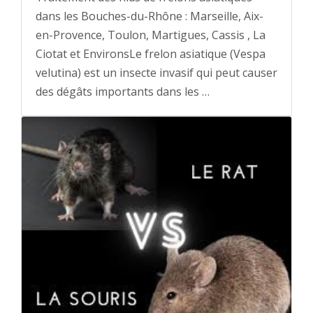
dans les Bouches-du-Rhône : Marseille, Aix-
en-Provence, Toulon, Martigues, Cassis , La
Ciotat et EnvironsLe frelon asiatique (Vespa
velutina) est un insecte invasif qui peut causer
des dégâts importants dans les …