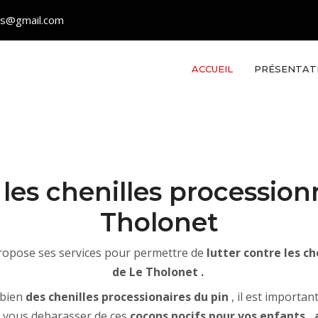
les@gmail.com
ACCUEIL
PRÉSENTAT
e les chenilles procession
Tholonet
propose ses services pour permettre de
lutter contre les ch
de Le Tholonet .
 bien
des chenilles processionaires du pin
, il est importa
r vous debarasser de ces
cocons nocifs pour vos enfants