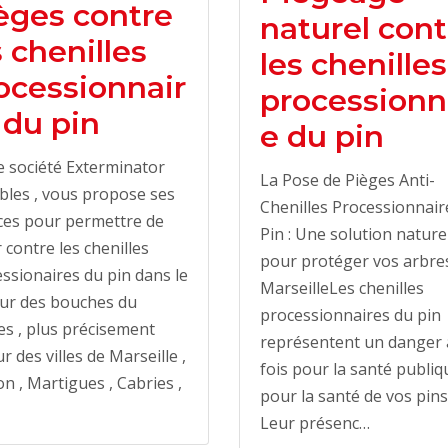
èges contre
naturel cont
s chenilles
les chenilles
ocessionnair
processionn
 du pin
e du pin
 société Exterminator
La Pose de Pièges Anti-
bles , vous propose ses
Chenilles Processionnair
ces pour permettre de
Pin : Une solution nature
r contre les chenilles
pour protéger vos arbre
ssionaires du pin dans le
MarseilleLes chenilles
eur des bouches du
processionnaires du pin
s , plus précisement
représentent un danger 
r des villes de Marseille ,
fois pour la santé publiq
n , Martigues , Cabries ,
pour la santé de vos pins
Leur présenc…