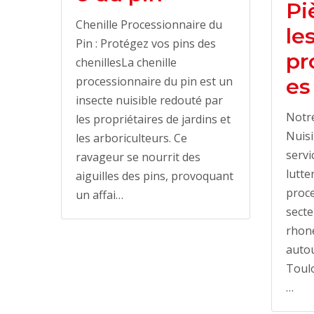
Pi
Chenille Processionnaire du
le
Pin : Protégez vos pins des
pr
chenillesLa chenille
es
processionnaire du pin est un
insecte nuisible redouté par
Notre
les propriétaires de jardins et
Nuisi
les arboriculteurs. Ce
servi
ravageur se nourrit des
lutte
aiguilles des pins, provoquant
proce
un affai…
sect
rhone
autou
Toulo
…