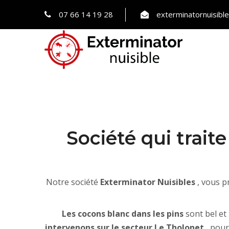
07 66 14 19 28
exterminatornuisib
Société qui trait
Notre société
Exterminator Nuisibles
, vous 
Les cocons blanc dans les pins
sont bel et
intervenons sur le secteur Le Tholonet
, pou