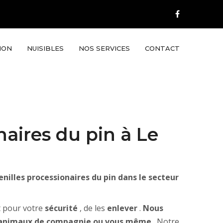
ION
NUISIBLES
NOS SERVICES
CONTACT
naires du pin à Le
enilles processionaires du pin dans le secteur
nt pour votre
sécurité
, de les
enlever
.
Nous
 , animaux de compagnie ou vous même
. Notre