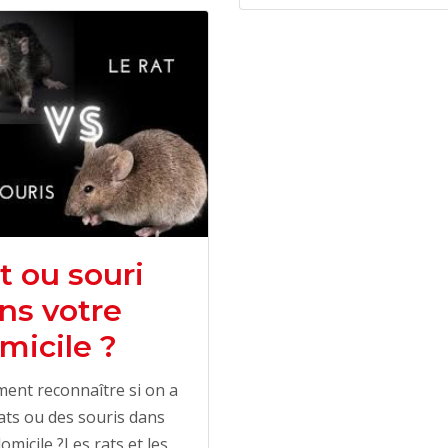
t ou souri
ns votre
micile ?
ent reconnaître si on a
ats ou des souris dans
omicile ?Les rats et les