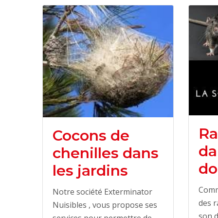
Ra
Cocons de
da
chenilles dans
do
les jardins
Comm
Notre société Exterminator
des r
Nuisibles , vous propose ses
son d
services pour permettre de