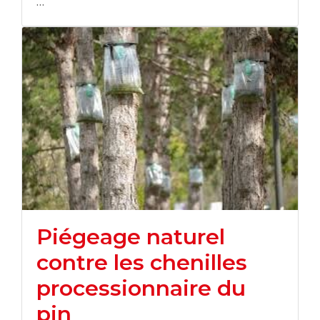
…
Piégeage naturel
contre les chenilles
processionnaire du
pin