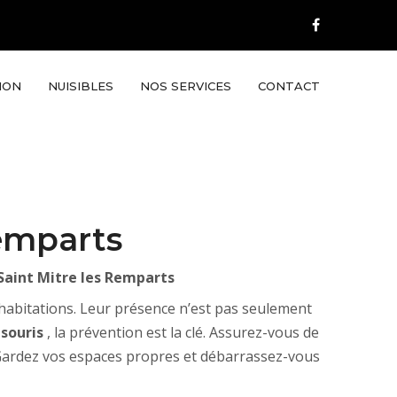
ION
NUISIBLES
NOS SERVICES
CONTACT
Remparts
 Saint Mitre les Remparts
habitations. Leur présence n’est pas seulement
t
souris
, la prévention est la clé. Assurez-vous de
t. Gardez vos espaces propres et débarrassez-vous