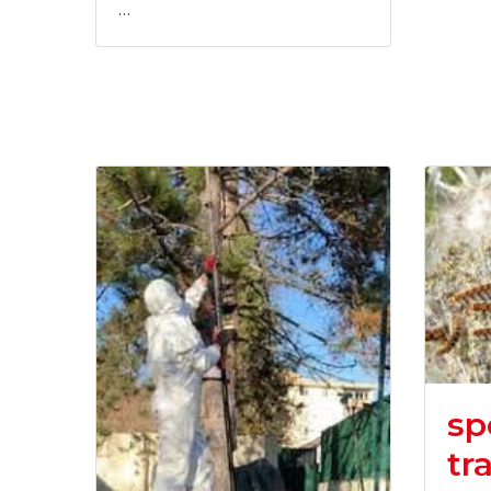
…
sp
tr