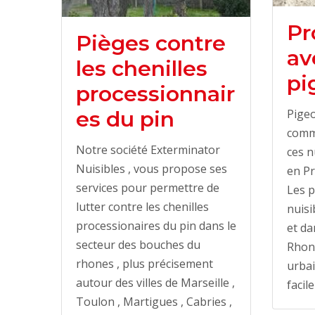
Pr
Pièges contre
av
les chenilles
pi
processionnair
es du pin
Pigeo
comm
Notre société Exterminator
ces n
Nuisibles , vous propose ses
en Pr
services pour permettre de
Les p
lutter contre les chenilles
nuisi
processionaires du pin dans le
et da
secteur des bouches du
Rhone
rhones , plus précisement
urbai
autour des villes de Marseille ,
facil
Toulon , Martigues , Cabries ,