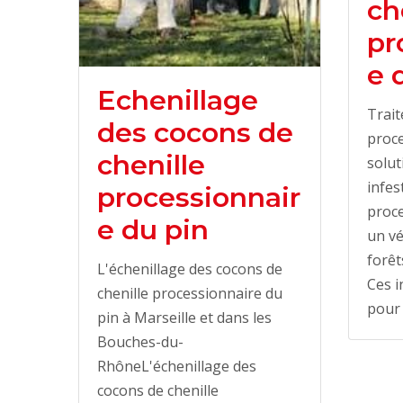
ch
pr
e 
Echenillage
Trait
des cocons de
proce
chenille
solut
infes
processionnair
proce
e du pin
un vé
forêt
L'échenillage des cocons de
Ces i
chenille processionnaire du
pour
pin à Marseille et dans les
Bouches-du-
RhôneL'échenillage des
cocons de chenille