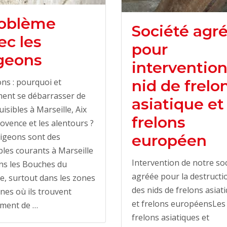
oblème
Société agr
ec les
pour
geons
interventio
nid de frelo
ns : pourquoi et
ent se débarrasser de
asiatique et
uisibles à Marseille, Aix
frelons
ovence et les alentours ?
européen
igeons sont des
bles courants à Marseille
Intervention de notre so
ns les Bouches du
agréée pour la destructi
, surtout dans les zones
des nids de frelons asiat
nes où ils trouvent
et frelons européensLes
ement de …
frelons asiatiques et