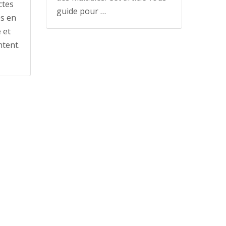
ctes
guide pour …
és en
 et
ntent.